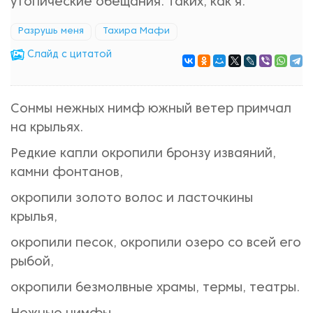
утопические обещания. Таких, как я.
Разрушь меня
Тахира Мафи
Cлайд с цитатой
Сонмы нежных нимф южный ветер примчал
на крыльях.
Редкие капли окропили бронзу изваяний,
камни фонтанов,
окропили золото волос и ласточкины
крылья,
окропили песок, окропили озеро со всей его
рыбой,
окропили безмолвные храмы, термы, театры.