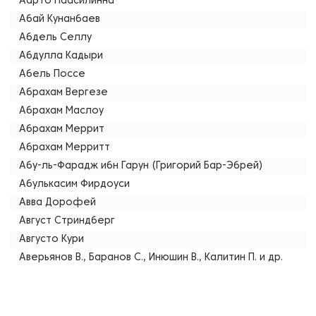
Аарто Паасилинна
Абай Кунанбаев
Абдель Селлу
Абдулла Кадыри
Абель Поссе
Абрахам Вергезе
Абрахам Маслоу
Абрахам Меррит
Абрахам Мерритт
Абу-ль-Фарадж ибн Гарун (Григорий Бар-Эбрей)
Абулькасим Фирдоуси
Авва Дорофей
Август Стриндберг
Августо Кури
Аверьянов В., Баранов С., Инюшин В., Калитин П. и др.