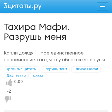
Перейти
Togg
к
navi
основному
содержанию
Тахира Мафи.
Разрушь меня
Капли дождя — мое единственное
напоминание того, что у облаков есть пульс.
красивые цитаты
Разрушь меня
Тахира Мафи
Джульетта
дождь
Нравится!
0.00
-2
Не
нравится!