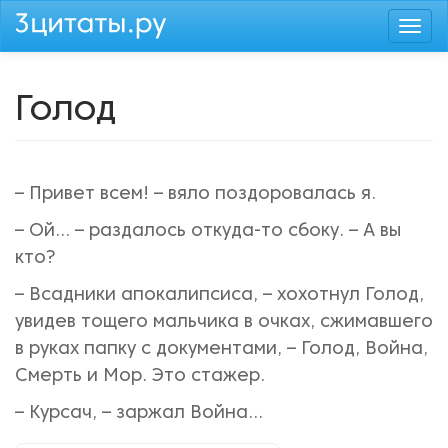
Перейти
Togg
к
navi
основному
содержанию
Голод
– Привет всем! – вяло поздоровалась я.
– Ой… – раздалось откуда-то сбоку. – А вы
кто?
– Всадники апокалипсиса, – хохотнул Голод,
увидев тощего мальчика в очках, сжимавшего
в руках папку с документами, – Голод, Война,
Смерть и Мор. Это стажер.
– Курсач, – заржал Война...