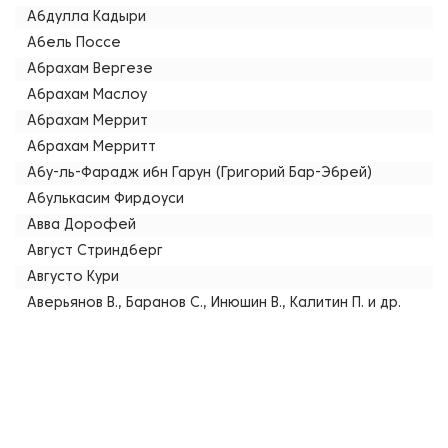
Абдулла Кадыри
Абель Поссе
Абрахам Вергезе
Абрахам Маслоу
Абрахам Меррит
Абрахам Мерритт
Абу-ль-Фарадж ибн Гарун (Григорий Бар-Эбрей)
Абулькасим Фирдоуси
Авва Дорофей
Август Стриндберг
Августо Кури
Аверьянов В., Баранов С., Инюшин В., Калитин П. и др.