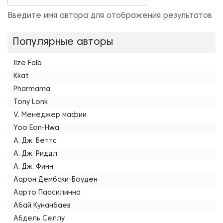
Введите имя автора для отображения результатов
Популярные авторы
Ilze Falb
Kkat
Pharmama
Tony Lonk
V. Менеджер мафии
Yoo Eon-Hwa
А. Дж. Беттс
А. Дж. Риддл
А. Дж. Финн
Аарон Дембски-Боуден
Аарто Паасилинна
Абай Кунанбаев
Абдель Селлу