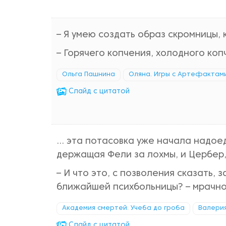
– Я умею создать образ скромницы,
– Горячего копчения, холодного коп
Ольга Пашнина
Оляна. Игры с Артефактам
Cлайд с цитатой
... эта потасовка уже начала надоед
держащая Фели за лохмы, и Цербер,
– И что это, с позволения сказать,
ближайшей психбольницы? – мрачно
Академия смертей. Учеба до гроба
Валери
Cлайд с цитатой