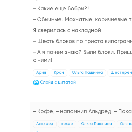
– Какие еще бобры?!
– Обычные. Мохнатые, коричневые та
Я сверилась с накладной.
– Шесть блоков по триста килограм
– А я почем знаю? Были блоки. Приш
с ними!
Ария
Кран
Ольга Пашнина
Шестерен
Cлайд с цитатой
– Кофе, – напомнил Альдред. – Пока
Альдред
кофе
Ольга Пашнина
Оляна