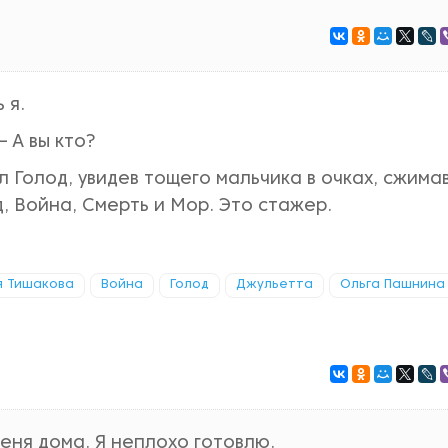
 я.
– А вы кто?
л Голод, увидев тощего мальчика в очках, сжима
д, Война, Смерть и Мор. Это стажер.
я Тишакова
Война
Голод
Джульетта
Ольга Пашнина
еня дома. Я неплохо готовлю.