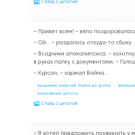
Cлайд с цитатой
– Привет всем! – вяло поздоровалась
– Ой… – раздалось откуда-то сбоку. 
– Всадники апокалипсиса, – хохотну
в руках папку с документами, – Голо
– Курсач, – заржал Война...
Академия смертей. Учеба до гроба
Валери
позитивные цитаты
Cлайд с цитатой
– Я хотел предложить поужинать у м