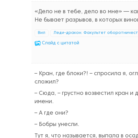
«Дело не в тебе, дело во мне» — ка
Не бывает разрывов, в которых вино
Вил
Леди-дракон. Факультет оборотничес
Cлайд с цитатой
– Кран, где блоки?! – спросила я, о
сложил?
– Сюда, – грустно возвестил кран и 
имени.
– А где они?
– Бобры унесли.
Тут я, что называется, выпала в оса