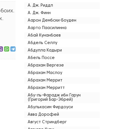
А. Дж. Риддл
обоих.
А. Дж. Финн
к.
Аарон Дембски-Боуден
Аарто Паасилинна
Абай Кунанбаев
Абдель Селлу
Абдулла Кадыри
Абель Поссе
Абрахам Вергезе
Абрахам Маслоу
Абрахам Меррит
Абрахам Мерритт
Абу-ль-Фарадж ибн Гарун
(Григорий Бар-Эбрей)
Абулькасим Фирдоуси
Авва Дорофей
Август Стриндберг