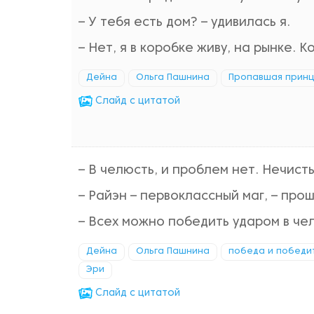
– У тебя есть дом? – удивилась я.
– Нет, я в коробке живу, на рынке. К
Дейна
Ольга Пашнина
Пропавшая принце
Cлайд с цитатой
– В челюсть, и проблем нет. Нечис
– Райэн – первоклассный маг, – про
– Всех можно победить ударом в чел
Дейна
Ольга Пашнина
победа и победи
Эри
Cлайд с цитатой