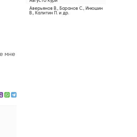
Августо Кури
Аверьянов В., Баранов С., Инюшин
В., Калитин П. и др.
же мне