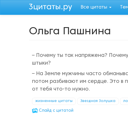
Перейти
Все цитаты
Те
к
основному
содержанию
Ольга Пашнина
– Почему ты так напряжена? Почему
штыки?
– На Земле мужчины часто обманыв
потом разбивают им сердце. Это в п
от тебя что-то нужно.
жизненные цитаты
Звездная Золушка
ло
Cлайд с цитатой