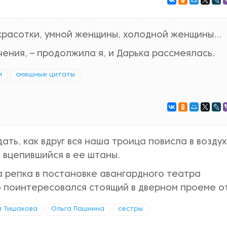
 красотки, умной женщины, холодной женщины…
чения, – продолжила я, и Дарька рассмеялась.
и
смешные цитаты
ать, как вдруг вся наша троица повисла в воздухе
 вцепившийся в ее штаны.
 за репка в постановке авангардного театра
 поинтересовался стоящий в дверном проеме о
я Тишакова
Ольга Пашнина
сестры