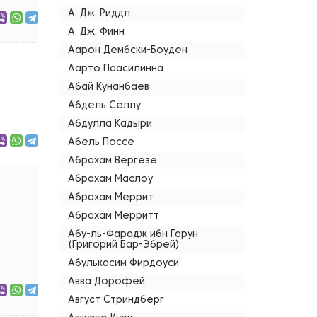
А. Дж. Риддл
А. Дж. Финн
Аарон Дембски-Боуден
Аарто Паасилинна
Абай Кунанбаев
Абдель Селлу
Абдулла Кадыри
Абель Поссе
Абрахам Вергезе
Абрахам Маслоу
Абрахам Меррит
Абрахам Мерритт
Абу-ль-Фарадж ибн Гарун
(Григорий Бар-Эбрей)
Абулькасим Фирдоуси
Авва Дорофей
Август Стриндберг