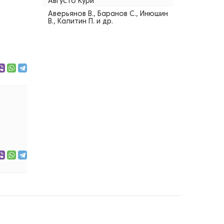
Августо Кури
Аверьянов В., Баранов С., Инюшин
В., Калитин П. и др.