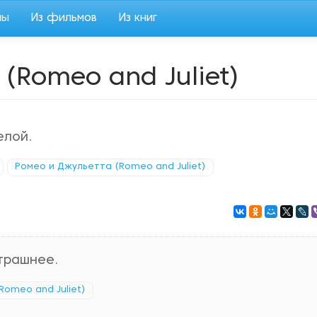
мы
Из фильмов
Из книг
(Romeo and Juliet)
елой.
Ромео и Джульетта (Romeo and Juliet)
страшнее.
Romeo and Juliet)