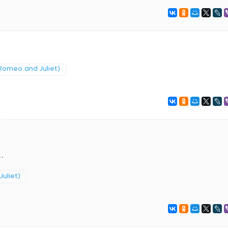
omeo and Juliet)
.
uliet)