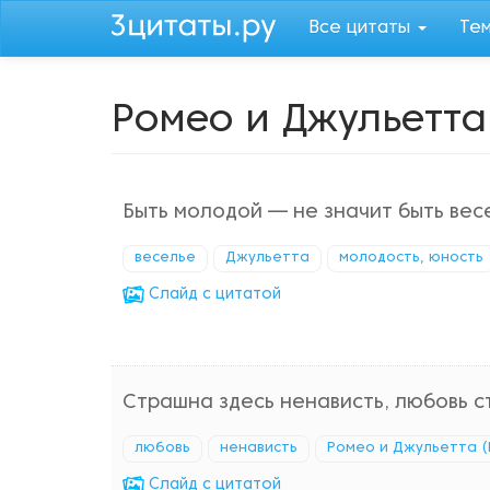
Перейти
Все цитаты
Те
к
основному
содержанию
Ромео и Джульетта 
Быть молодой — не значит быть вес
веселье
Джульетта
молодость, юность
Cлайд с цитатой
Страшна здесь ненависть, любовь 
любовь
ненависть
Ромео и Джульетта (
Cлайд с цитатой