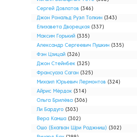
Сергей Довлатов
(346)
Джон Рональд Руэл Толкин
(343)
Елизавета Дворецкая
(337)
Максим Горький
(335)
Александр Сергеевич Пушкин
(335)
Фэн Цзицай
(326)
Джон Стейнбек
(325)
Франсуаза Саган
(325)
Михаил Юрьевич Лермонтов
(324)
Айрис Мёрдок
(314)
Ольга Брилёва
(306)
Ли Бардуго
(303)
Вера Камша
(302)
Ошо (Бхагван Шри Раджниш)
(302)