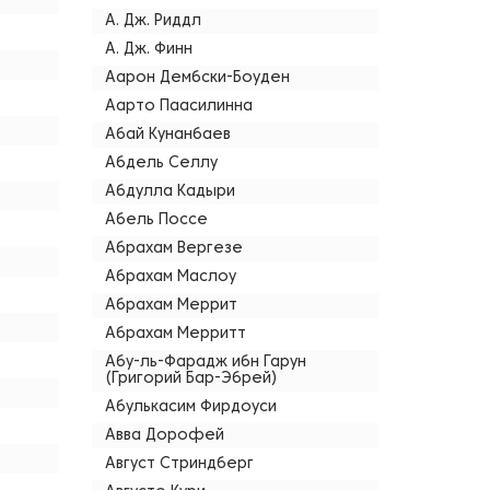
А. Дж. Риддл
А. Дж. Финн
Аарон Дембски-Боуден
Аарто Паасилинна
Абай Кунанбаев
Абдель Селлу
Абдулла Кадыри
Абель Поссе
Абрахам Вергезе
Абрахам Маслоу
Абрахам Меррит
Абрахам Мерритт
Абу-ль-Фарадж ибн Гарун
(Григорий Бар-Эбрей)
Абулькасим Фирдоуси
Авва Дорофей
Август Стриндберг