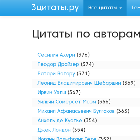
Перейти
Все цитаты
Те
к
основному
содержанию
Цитаты по автора
Сесилия Ахерн
(376)
Теодор Драйзер
(374)
Ватари Ватару
(371)
Леонид Владимирович Шебаршин
(369)
Ирвин Уэлш
(367)
Уильям Сомерсет Моэм
(366)
Михаил Афанасьевич Булгаков
(363)
Анхель де Куатье
(354)
Джек Лондон
(354)
Иоганн Вольфганг Гёте
(352)