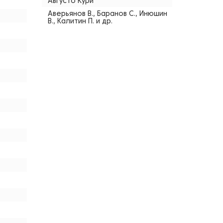
Августо Кури
Аверьянов В., Баранов С., Инюшин
В., Калитин П. и др.