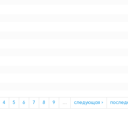
4
5
6
7
8
9
…
следующая ›
послед