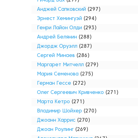
Ричард Бах
(299)
Анджей Сапковский
(297)
Эрнест Хемингуэй
(294)
Генри Лайон Олди
(293)
Андрей Белянин
(288)
Джордж Оруэлл
(287)
Сергей Минаев
(286)
Маргарет Митчелл
(279)
Мария Семенова
(275)
Герман Гессе
(272)
Олег Сергеевич Кривченко
(271)
Марта Кетро
(271)
Владимир Шойхер
(270)
Джоанн Харрис
(270)
Джоан Роулинг
(269)