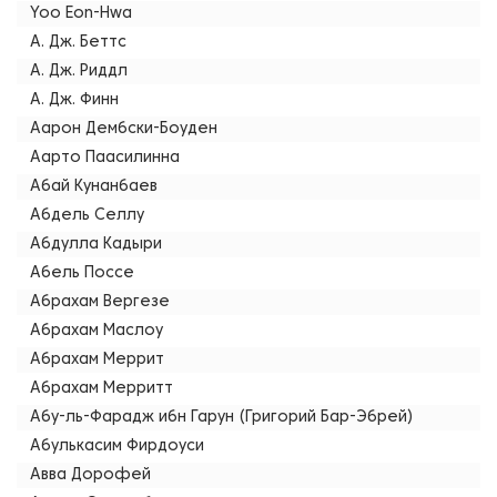
Yoo Eon-Hwa
А. Дж. Беттс
А. Дж. Риддл
А. Дж. Финн
Аарон Дембски-Боуден
Аарто Паасилинна
Абай Кунанбаев
Абдель Селлу
Абдулла Кадыри
Абель Поссе
Абрахам Вергезе
Абрахам Маслоу
Абрахам Меррит
Абрахам Мерритт
Абу-ль-Фарадж ибн Гарун (Григорий Бар-Эбрей)
Абулькасим Фирдоуси
Авва Дорофей