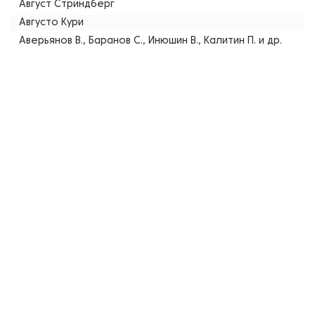
Август Стриндберг
Августо Кури
Аверьянов В., Баранов С., Инюшин В., Калитин П. и др.