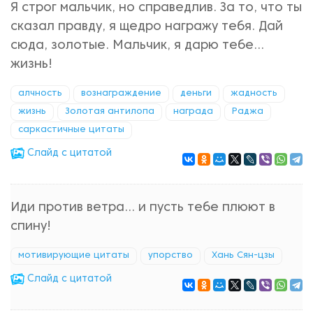
Я строг мальчик, но справедлив. За то, что ты
сказал правду, я щедро награжу тебя. Дай
сюда, золотые. Мальчик, я дарю тебе...
жизнь!
алчность
вознаграждение
деньги
жадность
жизнь
Золотая антилопа
награда
Раджа
саркастичные цитаты
Cлайд с цитатой
Иди против ветра... и пусть тебе плюют в
спину!
мотивирующие цитаты
упорство
Хань Сян-цзы
Cлайд с цитатой