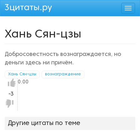
Перейти
Togg
к
navi
основному
содержанию
Хань Сян-цзы
Добросовестность вознаграждается, но
деньги здесь ни причём.
Хань Сян-цзы
вознаграждение
Нравится!
0.00
-3
Не
нравится!
Другие цитаты по теме