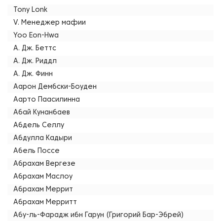
Tony Lonk
V. Менеджер мафии
Yoo Eon-Hwa
А. Дж. Беттс
А. Дж. Риддл
А. Дж. Финн
Аарон Дембски-Боуден
Аарто Паасилинна
Абай Кунанбаев
Абдель Селлу
Абдулла Кадыри
Абель Поссе
Абрахам Вергезе
Абрахам Маслоу
Абрахам Меррит
Абрахам Мерритт
Абу-ль-Фарадж ибн Гарун (Григорий Бар-Эбрей)