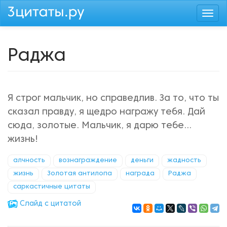
Перейти
Togg
к
navi
основному
содержанию
Раджа
Я строг мальчик, но справедлив. За то, что ты
сказал правду, я щедро награжу тебя. Дай
сюда, золотые. Мальчик, я дарю тебе...
жизнь!
алчность
вознаграждение
деньги
жадность
жизнь
Золотая антилопа
награда
Раджа
саркастичные цитаты
Cлайд с цитатой