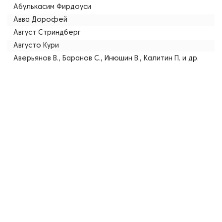
Абулькасим Фирдоуси
Авва Дорофей
Август Стриндберг
Августо Кури
Аверьянов В., Баранов С., Инюшин В., Калитин П. и др.