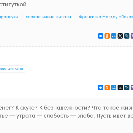
ституткой.
арралуки
саркастичные цитаты
Франсиско Масдеу «Пако
ные цитаты
енег? К скуке? К безнадежности? Что такое жиз
ье — утрата — слабость — злоба. Пусть идет вс