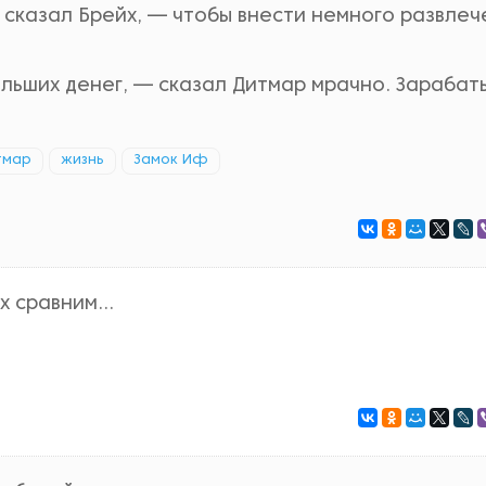
 сказал Брейх, — чтобы внести немного развлеч
льших денег, — сказал Дитмар мрачно. Зарабат
тмар
жизнь
Замок Иф
их сравним…