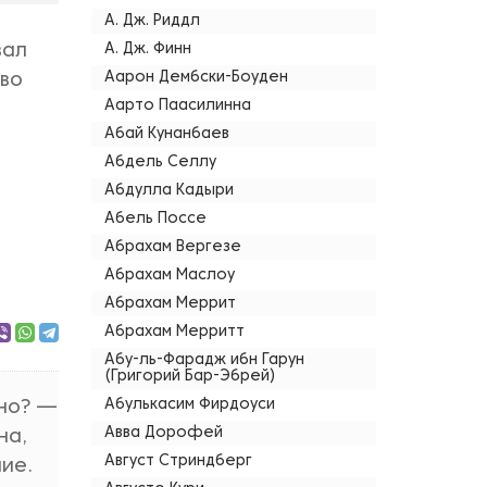
А. Дж. Риддл
вал
А. Дж. Финн
Аарон Дембски-Боуден
 во
Аарто Паасилинна
Абай Кунанбаев
Абдель Селлу
Абдулла Кадыри
Абель Поссе
Абрахам Вергезе
Абрахам Маслоу
Абрахам Меррит
Абрахам Мерритт
Абу-ль-Фарадж ибн Гарун
(Григорий Бар-Эбрей)
Абулькасим Фирдоуси
рно? —
Авва Дорофей
на,
Август Стриндберг
ние.