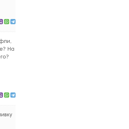
фли,
ие? На
его?
пивку