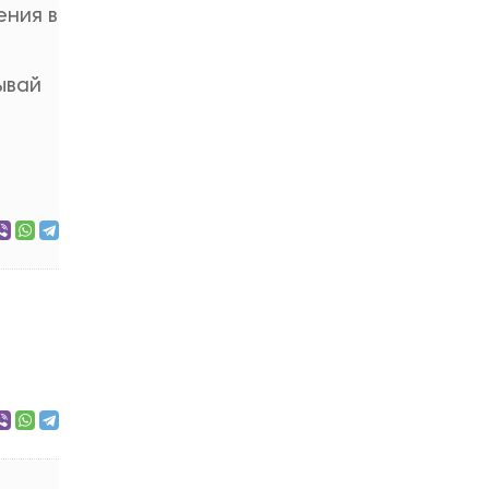
ения в
ывай