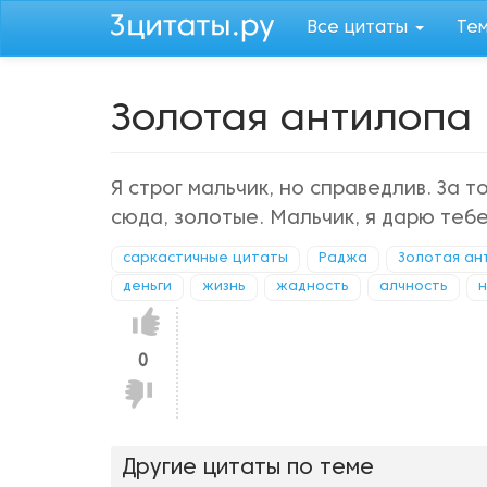
Перейти
Все цитаты
Те
к
основному
содержанию
Золотая антилопа
Я строг мальчик, но справедлив. За т
сюда, золотые. Мальчик, я дарю тебе.
саркастичные цитаты
Раджа
Золотая ан
деньги
жизнь
жадность
алчность
Нравится!
0
Не
нравится!
Другие цитаты по теме