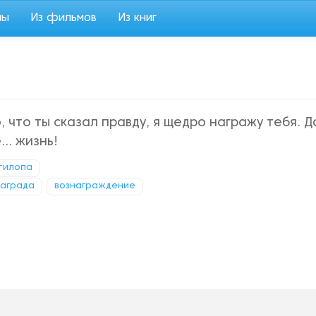
мы
Из фильмов
Из книг
о, что ты сказал правду, я щедро награжу тебя. Д
.. жизнь!
тилопа
награда
вознаграждение