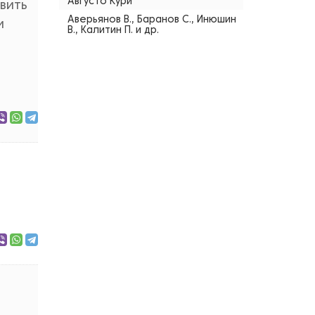
Августо Кури
вить
Аверьянов В., Баранов С., Инюшин
и
В., Калитин П. и др.