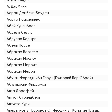
А. Дж. Риддл
А. Дж. Финн
Аарон Дембски-Боуден
Аарто Паасилинна
Абай Кунанбаев
Абдель Селлу
Абдулла Кадыри
Абель Поссе
Абрахам Вергезе
Абрахам Маслоу
Абрахам Меррит
Абрахам Мерритт
Абу-ль-Фарадж ибн Гарун (Григорий Бар-Эбрей)
Абулькасим Фирдоуси
Авва Дорофей
Август Стриндберг
Августо Кури
Аверьянов В., Баранов С., Инюшин В., Калитин П. и др.