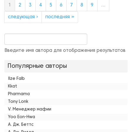
1
2
3
4
5
6
7
8
9
…
следующая ›
последняя »
Введите имя автора для отображения результатов
Популярные авторы
Ilze Falb
Kkat
Pharmama
Tony Lonk
V. Менеджер мафии
Yoo Eon-Hwa
А. Дж. Беттс