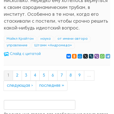
нисколько. Нередко ему хотелось вернуться
к своим аэродинамическим трубам, в
институт. Особенно в те ночи, когда его
стаскивали с постели, чтобы срочно решить
какой-нибудь идиотский вопрос.
Майкл Крайтон
наука
от имени автора
управление
Штамм «Андромеда»
Cлайд с цитатой
1
2
3
4
5
6
7
8
9
…
следующая ›
последняя »