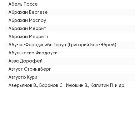
Абель Поссе
Абрахам Вергезе
Абрахам Маслоу
Абрахам Меррит
Абрахам Мерритт
Абу-ль-Фарадж ибн Гарун (Григорий Бар-Эбрей)
Абулькасим Фирдоуси
Авва Дорофей
Август Стриндберг
Августо Кури
Аверьянов В., Баранов С., Инюшин В., Калитин П. и др.