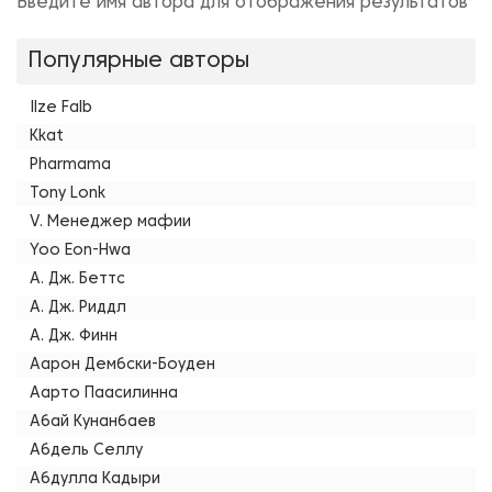
Введите имя автора для отображения результатов
Популярные авторы
Ilze Falb
Kkat
Pharmama
Tony Lonk
V. Менеджер мафии
Yoo Eon-Hwa
А. Дж. Беттс
А. Дж. Риддл
А. Дж. Финн
Аарон Дембски-Боуден
Аарто Паасилинна
Абай Кунанбаев
Абдель Селлу
Абдулла Кадыри