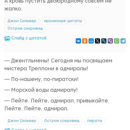
А кровь пустить двоюродному совсем не
жалко.
Джон Сильвер
ироничные цитаты
Остров сокровищ
Cлайд с цитатой
— Джентльмены! Сегодня мы посвящаем
мистера Треллони в адмиралы!
— По-нашему, по-пиратски!
— Морской воды адмиралу!
— Пейте. Пейте, адмирал, привыкайте.
Пейте. Пейте, адмирал.
Джон Сильвер
Остров сокровищ
пираты