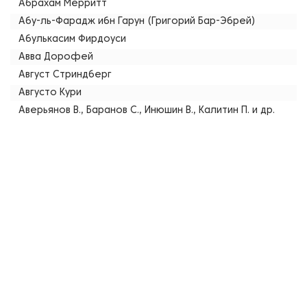
Абрахам Мерритт
Абу-ль-Фарадж ибн Гарун (Григорий Бар-Эбрей)
Абулькасим Фирдоуси
Авва Дорофей
Август Стриндберг
Августо Кури
Аверьянов В., Баранов С., Инюшин В., Калитин П. и др.