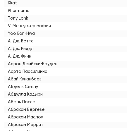
Kkat
Pharmama
Tony Lonk
V. Менеджер мафии
Yoo Eon-Hwa
А. Дж. Беттс
А. Дж. Риддл
А. Дж. Финн
Аарон Дембски-Боуден
Аарто Паасилинна
Абай Кунанбаев
Абдель Селлу
Абдулла Кадыри
Абель Поссе
Абрахам Вергезе
Абрахам Маслоу
Абрахам Меррит