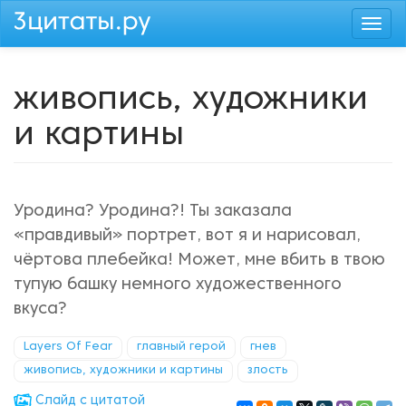
Перейти
Togg
к
navi
основному
содержанию
живопись, художники
и картины
Уродина? Уродина?! Ты заказала
«правдивый» портрет, вот я и нарисовал,
чёртова плебейка! Может, мне вбить в твою
тупую башку немного художественного
вкуса?
Layers Of Fear
главный герой
гнев
живопись, художники и картины
злость
Cлайд с цитатой