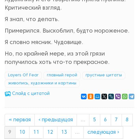
Критический взгляд.
Я знал, что делать.
Примерился. Выскоблил, будто мороженое.
Я словно мясник. Чудовище.
Но, по крайней мере, из этой грязи
получилось хоть что-то прекрасное.
Layers Of Fear
главный герой
грустные цитаты
живопись, художники и картины
Cлайд с цитатой
« первая
‹ предыдущая
…
5
6
7
8
9
10
11
12
13
…
следующая ›