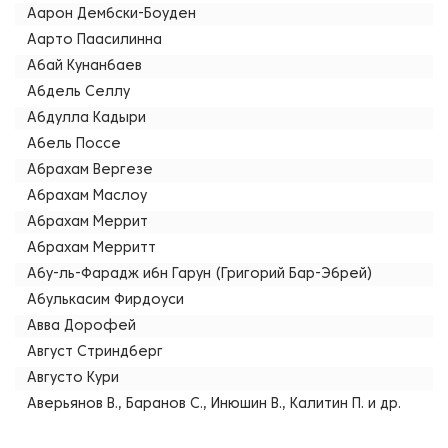
Аарон Дембски-Боуден
Аарто Паасилинна
Абай Кунанбаев
Абдель Селлу
Абдулла Кадыри
Абель Поссе
Абрахам Вергезе
Абрахам Маслоу
Абрахам Меррит
Абрахам Мерритт
Абу-ль-Фарадж ибн Гарун (Григорий Бар-Эбрей)
Абулькасим Фирдоуси
Авва Дорофей
Август Стриндберг
Августо Кури
Аверьянов В., Баранов С., Инюшин В., Калитин П. и др.