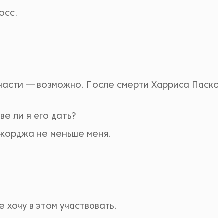
осс.
части — возможно. После смерти Харриса Паско
е ли я его дать?
жорджа не меньше меня.
 хочу в этом участвовать.