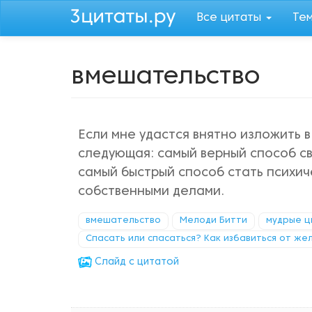
Перейти
Все цитаты
Те
к
основному
содержанию
вмешательство
Если мне удастся внятно изложить в
следующая: самый верный способ све
самый быстрый способ стать психич
собственными делами.
вмешательство
Мелоди Битти
мудрые ц
Спасать или спасаться? Как избавитьcя от же
Cлайд с цитатой