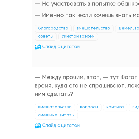
— Не участвовать в попытке обанкр
— Именно так, если хочешь знать м
благородство
вмешательство
Демельза
советы
Уинстон Грэхем
Cлайд с цитатой
— Между прочим, этот, — тут Фагот 
время, куда его не спрашивают, ло
ним сделать?
вмешательство
вопросы
критика
ли
смешные цитаты
Cлайд с цитатой