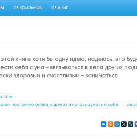
мы
Из фильмов
Из книг
 этой книге хотя бы одну идею, надеюсь, это буд
сти себя с ума – ввязываться в дела других люд
ески здоровым и счастливым – заниматься
итаты
лания постоянно опекать других и начать думать о себе
счас