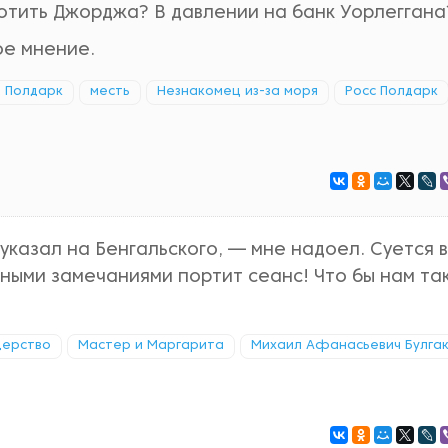
отить Джорджа? В давлении на банк Уорлеггана
ое мнение.
 Полдарк
месть
Незнакомец из-за моря
Росс Полдарк
указал на Бенгальского, — мне надоел. Суется 
жными замечаниями портит сеанс! Что бы нам та
дерство
Мастер и Маргарита
Михаил Афанасьевич Булга