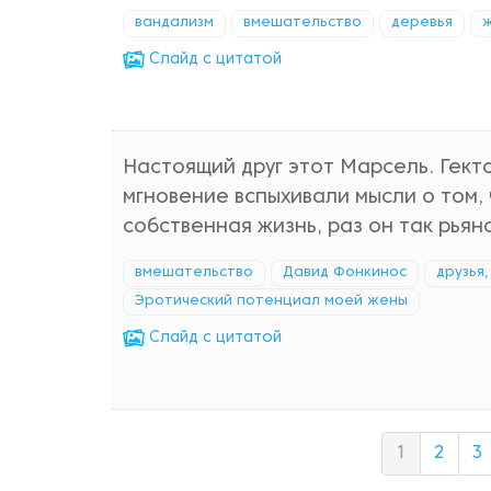
вандализм
вмешательство
деревья
Cлайд с цитатой
Настоящий друг этот Марсель. Гекто
мгновение вспыхивали мысли о том,
собственная жизнь, раз он так рьяно
вмешательство
Давид Фонкинос
друзья
Эротический потенциал моей жены
Cлайд с цитатой
1
2
3