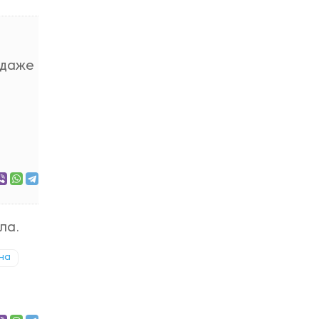
н даже
ла.
на