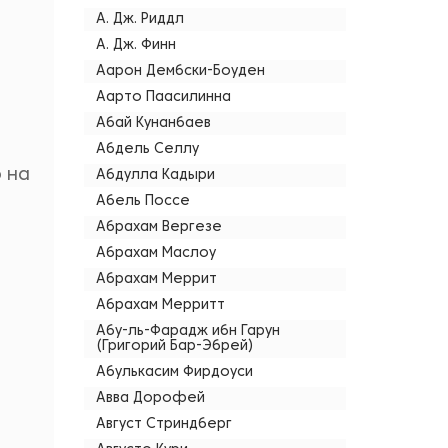
А. Дж. Риддл
А. Дж. Финн
Аарон Дембски-Боуден
Аарто Паасилинна
Абай Кунанбаев
Абдель Селлу
 на
Абдулла Кадыри
Абель Поссе
Абрахам Вергезе
Абрахам Маслоу
Абрахам Меррит
Абрахам Мерритт
Абу-ль-Фарадж ибн Гарун
(Григорий Бар-Эбрей)
Абулькасим Фирдоуси
Авва Дорофей
Август Стриндберг