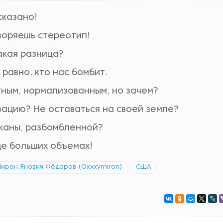
сказано!
воряешь стереотип!
какая разница?
равно, кто нас бомбит.
тным, нормализованным, но зачем?
зацию? Не оставаться на своей земле?
лканы, разбомбленной?
ще больших объемах!
ирон Янович Фёдоров (Oxxxymiron)
США