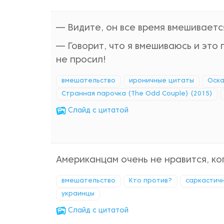
— Видите, он все время вмешивается
— Говорит, что я вмешиваюсь и это п
не просил!
вмешательство
ироничные цитаты
Оска
Странная парочка (The Odd Couple) (2015)
Cлайд с цитатой
Американцам очень не нравится, ко
вмешательство
Кто против?
саркастич
украинцы
Cлайд с цитатой