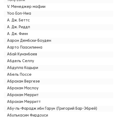
Tony Lonk
V. Менеджер мафии
Yoo Eon-Hwa
А. Дж. Беттс
А. Дж. Риддл
А. Дж. Финн
Аарон Дембски-Боуден
Аарто Паасилинна
Абай Кунанбаев
Абдель Селлу
Абдулла Кадыри
Абель Поссе
Абрахам Вергезе
Абрахам Маслоу
Абрахам Меррит
Абрахам Мерритт
Абу-ль-Фарадж ибн Гарун (Григорий Бар-Эбрей)
Абулькасим Фирдоуси