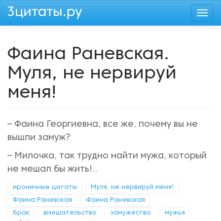
Перейти
Togg
к
navi
основному
содержанию
Фаина Раневская.
Муля, не нервируй
меня!
– Фаина Георгиевна, все же, почему вы не
вышли замуж?
– Милочка, так трудно найти мужа, который
не мешал бы жить!..
ироничные цитаты
Муля, не нервируй меня!
Фаина Раневская
Фаина Раневская
брак
вмешательство
замужество
мужья