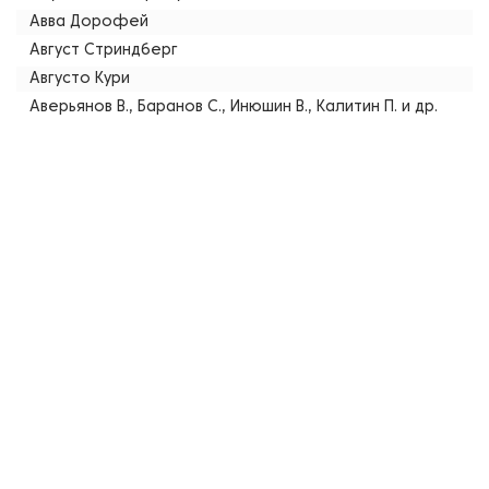
Авва Дорофей
Август Стриндберг
Августо Кури
Аверьянов В., Баранов С., Инюшин В., Калитин П. и др.