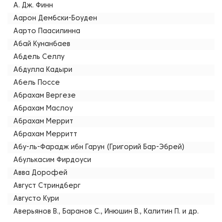
А. Дж. Финн
Аарон Дембски-Боуден
Аарто Паасилинна
Абай Кунанбаев
Абдель Селлу
Абдулла Кадыри
Абель Поссе
Абрахам Вергезе
Абрахам Маслоу
Абрахам Меррит
Абрахам Мерритт
Абу-ль-Фарадж ибн Гарун (Григорий Бар-Эбрей)
Абулькасим Фирдоуси
Авва Дорофей
Август Стриндберг
Августо Кури
Аверьянов В., Баранов С., Инюшин В., Калитин П. и др.