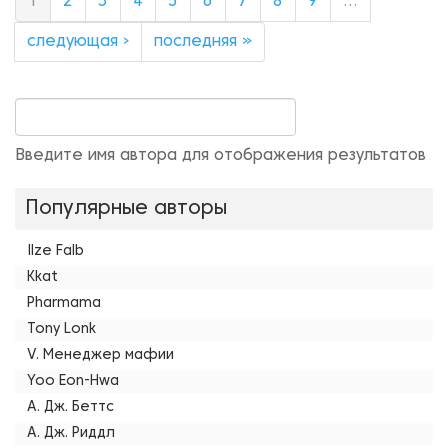
1
2
3
4
5
6
7
8
9
…
следующая ›
последняя »
Введите имя автора для отображения результатов
Популярные авторы
Ilze Falb
Kkat
Pharmama
Tony Lonk
V. Менеджер мафии
Yoo Eon-Hwa
А. Дж. Беттс
А. Дж. Риддл