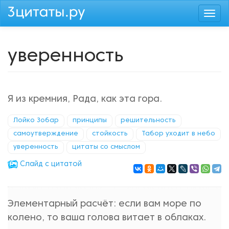
Перейти
Togg
к
navi
основному
содержанию
уверенность
Я из кремния, Рада, как эта гора.
Лойко Зобар
принципы
решительность
самоутверждение
стойкость
Табор уходит в небо
уверенность
цитаты со смыслом
Cлайд с цитатой
Элементарный расчёт: если вам море по
колено, то ваша голова витает в облаках.