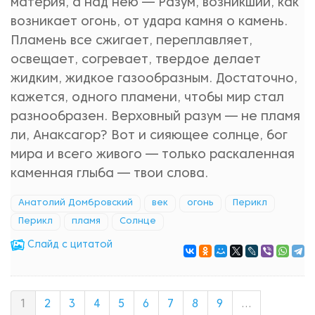
материя, а над нею — Разум, возникший, как
возникает огонь, от удара камня о камень.
Пламень все сжигает, переплавляет,
освещает, согревает, твердое делает
жидким, жидкое газообразным. Достаточно,
кажется, одного пламени, чтобы мир стал
разнообразен. Верховный разум — не пламя
ли, Анаксагор? Вот и сияющее солнце, бог
мира и всего живого — только раскаленная
каменная глыба — твои слова.
Анатолий Домбровский
век
огонь
Перикл
Перикл
пламя
Солнце
Cлайд с цитатой
1
2
3
4
5
6
7
8
9
…