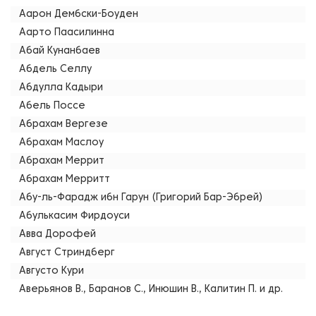
Аарон Дембски-Боуден
Аарто Паасилинна
Абай Кунанбаев
Абдель Селлу
Абдулла Кадыри
Абель Поссе
Абрахам Вергезе
Абрахам Маслоу
Абрахам Меррит
Абрахам Мерритт
Абу-ль-Фарадж ибн Гарун (Григорий Бар-Эбрей)
Абулькасим Фирдоуси
Авва Дорофей
Август Стриндберг
Августо Кури
Аверьянов В., Баранов С., Инюшин В., Калитин П. и др.