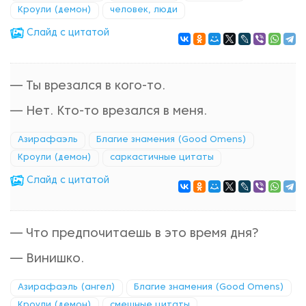
Кроули (демон)
человек, люди
Cлайд с цитатой
— Ты врезался в кого-то.
— Нет. Кто-то врезался в меня.
Азирафаэль
Благие знамения (Good Omens)
Кроули (демон)
саркастичные цитаты
Cлайд с цитатой
— Что предпочитаешь в это время дня?
— Винишко.
Азирафаэль (ангел)
Благие знамения (Good Omens)
Кроули (демон)
смешные цитаты