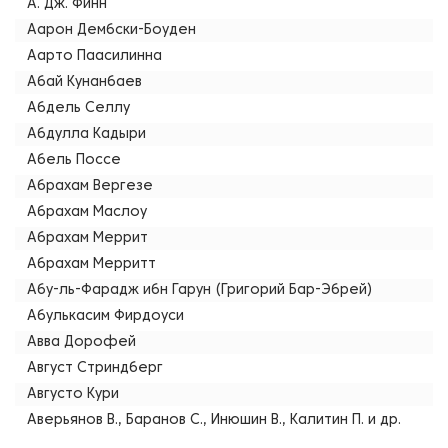
А. Дж. Финн
Аарон Дембски-Боуден
Аарто Паасилинна
Абай Кунанбаев
Абдель Селлу
Абдулла Кадыри
Абель Поссе
Абрахам Вергезе
Абрахам Маслоу
Абрахам Меррит
Абрахам Мерритт
Абу-ль-Фарадж ибн Гарун (Григорий Бар-Эбрей)
Абулькасим Фирдоуси
Авва Дорофей
Август Стриндберг
Августо Кури
Аверьянов В., Баранов С., Инюшин В., Калитин П. и др.