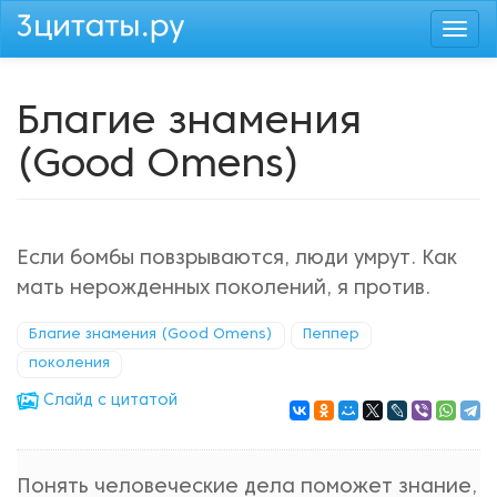
Перейти
Togg
к
navi
основному
содержанию
Благие знамения
(Good Omens)
Если бомбы повзрываются, люди умрут. Как
мать нерожденных поколений, я против.
Благие знамения (Good Omens)
Пеппер
поколения
Cлайд с цитатой
Понять человеческие дела поможет знание,