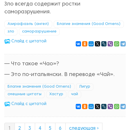
Зло всегда содержит ростки
саморазрушения.
Азирафаэль (ангел)
Благие знамения (Good Omens)
зло
саморазрушение
Cлайд с цитатой
— Что такое «Чао»?
— Это по-итальянски. В переводе «Чай».
Благие знамения (Good Omens)
Лигур
смешные цитаты
Хастур
чай
Cлайд с цитатой
1
2
3
4
5
6
следующая ›