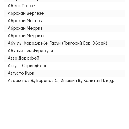
Абель Поссе
Абрахам Вергезе
Абрахам Маслоу
Абрахам Меррит
Абрахам Мерритт
Абу-ль-Фарадж ибн Гарун (Григорий Бар-Эбрей)
Абулькасим Фирдоуси
Авва Дорофей
Август Стриндберг
Августо Кури
Аверьянов В., Баранов С., Инюшин В., Калитин П. и др.