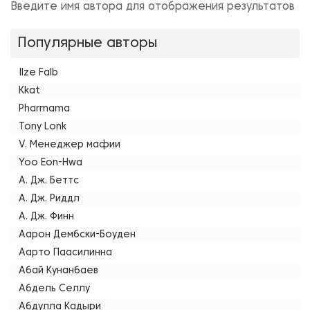
Введите имя автора для отображения результатов
Популярные авторы
Ilze Falb
Kkat
Pharmama
Tony Lonk
V. Менеджер мафии
Yoo Eon-Hwa
А. Дж. Беттс
А. Дж. Риддл
А. Дж. Финн
Аарон Дембски-Боуден
Аарто Паасилинна
Абай Кунанбаев
Абдель Селлу
Абдулла Кадыри