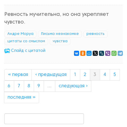
Ревность мучительна, но она укрепляет
чувство.
Андре Моруа
Письма незнакомке
ревность
цитаты со смыслом
чувства
Cлайд с цитатой
« первая
‹ предыдущая
1
2
3
4
5
6
7
8
9
…
следующая ›
последняя »