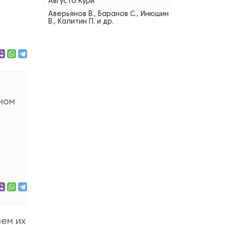
Августо Кури
Аверьянов В., Баранов С., Инюшин
В., Калитин П. и др.
йном
аем их