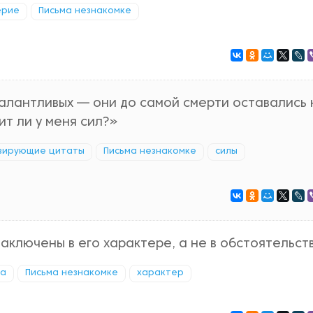
ерие
Письма незнакомке
алантливых — они до самой смерти оставались 
ит ли у меня сил?»
вирующие цитаты
Письма незнакомке
силы
заключены в его характере, а не в обстоятельств
ча
Письма незнакомке
характер