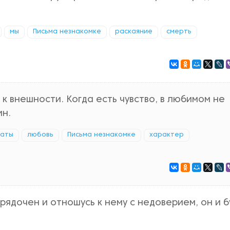
мы
Письма незнакомке
раскаяние
смерть
 к внешности. Когда есть чувство, в любимом не
ин.
таты
любовь
Письма незнакомке
характер
рядочен и отношусь к нему с недоверием, он и 