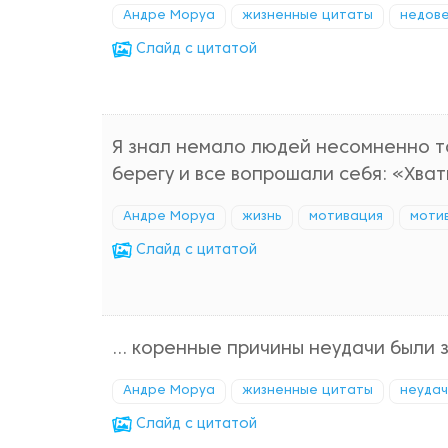
Андре Моруа
жизненные цитаты
недов
Cлайд с цитатой
Я знал немало людей несомненно т
берегу и все вопрошали себя: «Хват
Андре Моруа
жизнь
мотивация
моти
Cлайд с цитатой
... коренные причины неудачи были 
Андре Моруа
жизненные цитаты
неуда
Cлайд с цитатой