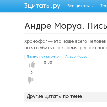
Перейти
Все цитаты
Те
к
основному
содержанию
Андре Моруа. Пис
Хронофаг — это чаще всего человек, 
на что убить свое время, решает зап
Письма незнакомке
Андре Моруа
0.00
Нравится!
2
Не
нравится!
Другие цитаты по теме