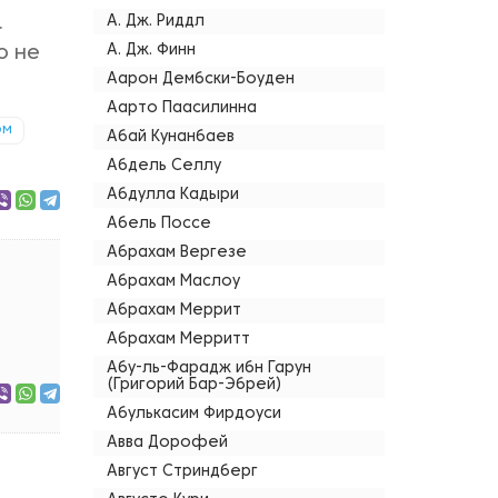
.
А. Дж. Риддл
А. Дж. Финн
о не
Аарон Дембски-Боуден
Аарто Паасилинна
ом
Абай Кунанбаев
Абдель Селлу
Абдулла Кадыри
Абель Поссе
Абрахам Вергезе
Абрахам Маслоу
Абрахам Меррит
Абрахам Мерритт
Абу-ль-Фарадж ибн Гарун
(Григорий Бар-Эбрей)
Абулькасим Фирдоуси
Авва Дорофей
Август Стриндберг