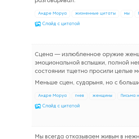
разговаривал.
Андре Моруа
жизненные цитаты
мы
Cлайд с цитатой
Сцена — излюбленное оружие женщи
эмоциональной вспышки, полной нег
состоянии тщетно просили целые ме
Меньше сцен, сударыня, но с больш
Андре Моруа
гнев
женщины
Письма 
Cлайд с цитатой
Мы всегда отказываем живым в нежн