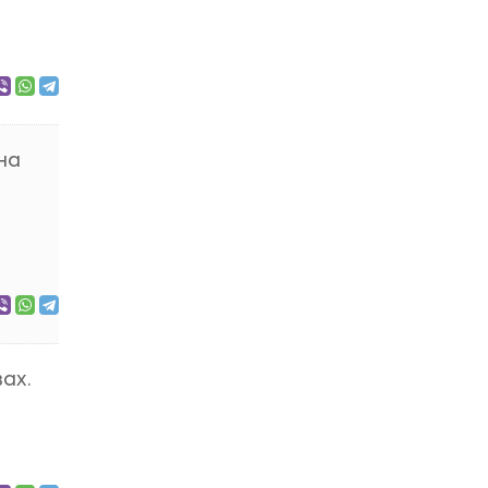
на
ах.