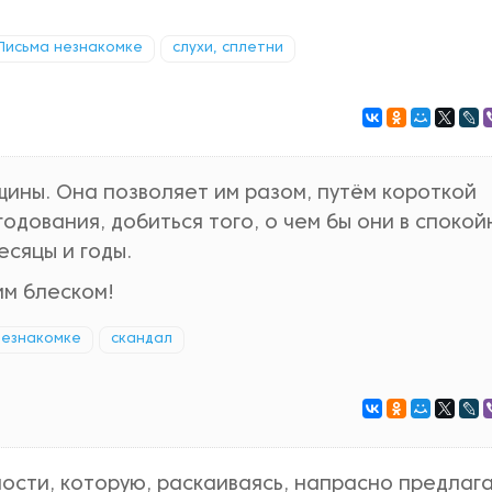
Письма незнакомке
слухи, сплетни
ны. Она позволяет им разом, путём короткой
одования, добиться того, о чем бы они в споко
сяцы и годы.
им блеском!
незнакомке
скандал
ости, которую, раскаиваясь, напрасно предлаг