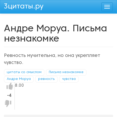
Перейти
Togg
к
navi
основному
содержанию
Андре Моруа. Письма
незнакомке
Ревность мучительна, но она укрепляет
чувство.
цитаты со смыслом
Письма незнакомке
Андре Моруа
ревность
чувства
Нравится!
8.00
-4
Не
нравится!