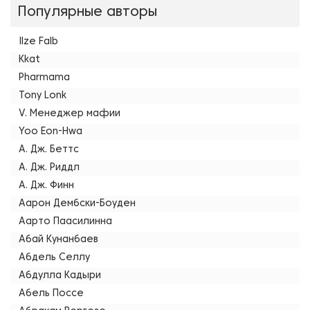
Популярные авторы
Ilze Falb
Kkat
Pharmama
Tony Lonk
V. Менеджер мафии
Yoo Eon-Hwa
А. Дж. Беттс
А. Дж. Риддл
А. Дж. Финн
Аарон Дембски-Боуден
Аарто Паасилинна
Абай Кунанбаев
Абдель Селлу
Абдулла Кадыри
Абель Поссе