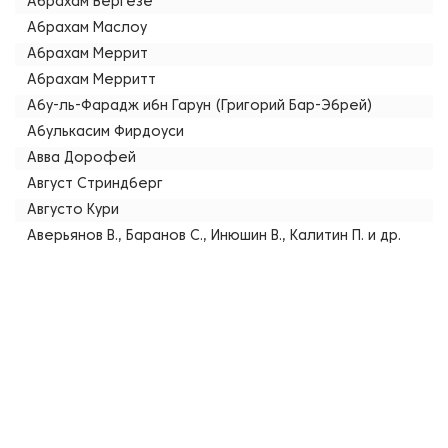
Абрахам Вергезе
Абрахам Маслоу
Абрахам Меррит
Абрахам Мерритт
Абу-ль-Фарадж ибн Гарун (Григорий Бар-Эбрей)
Абулькасим Фирдоуси
Авва Дорофей
Август Стриндберг
Августо Кури
Аверьянов В., Баранов С., Инюшин В., Калитин П. и др.