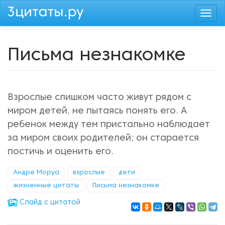
Перейти
Togg
к
navi
основному
содержанию
Письма незнакомке
Взрослые слишком часто живут рядом с
миром детей, не пытаясь понять его. А
ребенок между тем пристально наблюдает
за миром своих родителей; он старается
постичь и оценить его.
Андре Моруа
взрослые
дети
жизненные цитаты
Письма незнакомке
Cлайд с цитатой