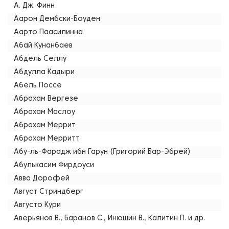
А. Дж. Финн
Аарон Дембски-Боуден
Аарто Паасилинна
Абай Кунанбаев
Абдель Селлу
Абдулла Кадыри
Абель Поссе
Абрахам Вергезе
Абрахам Маслоу
Абрахам Меррит
Абрахам Мерритт
Абу-ль-Фарадж ибн Гарун (Григорий Бар-Эбрей)
Абулькасим Фирдоуси
Авва Дорофей
Август Стриндберг
Августо Кури
Аверьянов В., Баранов С., Инюшин В., Калитин П. и др.