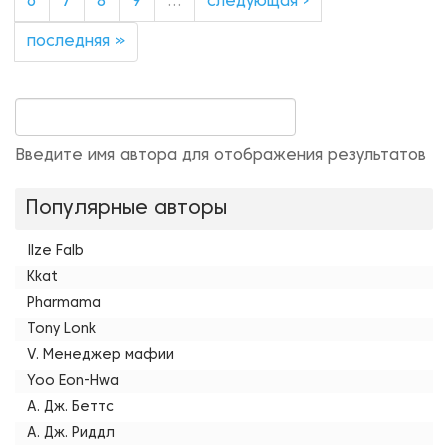
6
7
8
9
…
следующая ›
последняя »
Введите имя автора для отображения результатов
Популярные авторы
Ilze Falb
Kkat
Pharmama
Tony Lonk
V. Менеджер мафии
Yoo Eon-Hwa
А. Дж. Беттс
А. Дж. Риддл