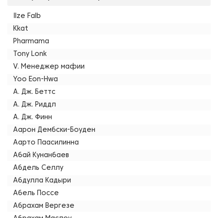
Ilze Falb
Kkat
Pharmama
Tony Lonk
V. Менеджер мафии
Yoo Eon-Hwa
А. Дж. Беттс
А. Дж. Риддл
А. Дж. Финн
Аарон Дембски-Боуден
Аарто Паасилинна
Абай Кунанбаев
Абдель Селлу
Абдулла Кадыри
Абель Поссе
Абрахам Вергезе