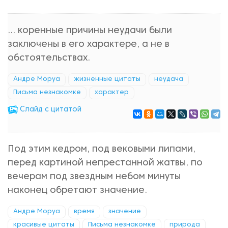
... коренные причины неудачи были
заключены в его характере, а не в
обстоятельствах.
Андре Моруа
жизненные цитаты
неудача
Письма незнакомке
характер
Cлайд с цитатой
Под этим кедром, под вековыми липами,
перед картиной непрестанной жатвы, по
вечерам под звездным небом минуты
наконец обретают значение.
Андре Моруа
время
значение
красивые цитаты
Письма незнакомке
природа