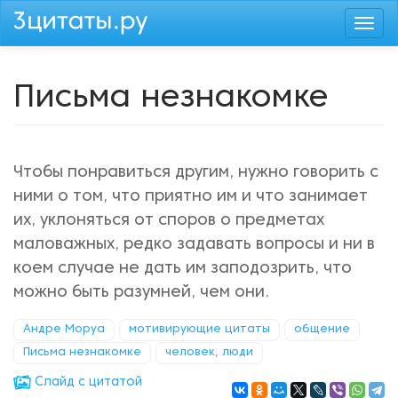
Перейти
Togg
к
navi
основному
содержанию
Письма незнакомке
Чтобы понравиться другим, нужно говорить с
ними о том, что приятно им и что занимает
их, уклоняться от споров о предметах
маловажных, редко задавать вопросы и ни в
коем случае не дать им заподозрить, что
можно быть разумней, чем они.
Андре Моруа
мотивирующие цитаты
общение
Письма незнакомке
человек, люди
Cлайд с цитатой