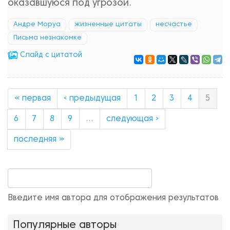
оказавшуюся под угрозой.
Андре Моруа
жизненные цитаты
несчастье
Письма незнакомке
Cлайд с цитатой
« первая
‹ предыдущая
1
2
3
4
5
6
7
8
9
…
следующая ›
последняя »
Введите имя автора для отображения результатов
Популярные авторы