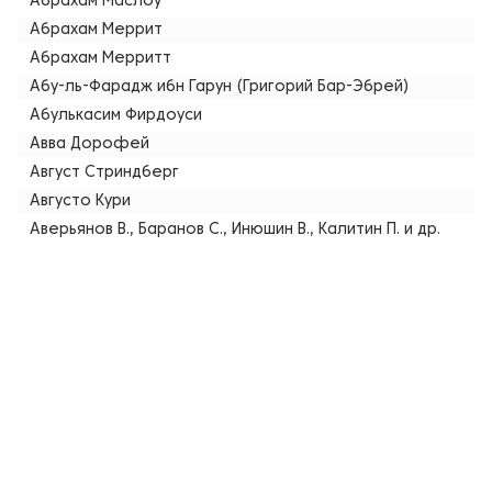
Абрахам Маслоу
Абрахам Меррит
Абрахам Мерритт
Абу-ль-Фарадж ибн Гарун (Григорий Бар-Эбрей)
Абулькасим Фирдоуси
Авва Дорофей
Август Стриндберг
Августо Кури
Аверьянов В., Баранов С., Инюшин В., Калитин П. и др.