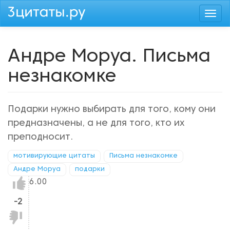
Перейти
Togg
к
navi
основному
содержанию
Андре Моруа. Письма
незнакомке
Подарки нужно выбирать для того, кому они
предназначены, а не для того, кто их
преподносит.
мотивирующие цитаты
Письма незнакомке
Андре Моруа
подарки
Нравится!
6.00
-2
Не
нравится!