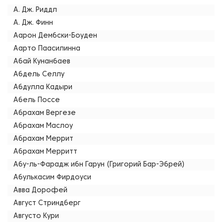
А. Дж. Риддл
А. Дж. Финн
Аарон Дембски-Боуден
Аарто Паасилинна
Абай Кунанбаев
Абдель Селлу
Абдулла Кадыри
Абель Поссе
Абрахам Вергезе
Абрахам Маслоу
Абрахам Меррит
Абрахам Мерритт
Абу-ль-Фарадж ибн Гарун (Григорий Бар-Эбрей)
Абулькасим Фирдоуси
Авва Дорофей
Август Стриндберг
Августо Кури