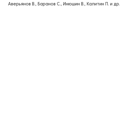
Аверьянов В., Баранов С., Инюшин В., Калитин П. и др.