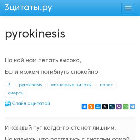
Перейти
Togg
к
navi
основному
содержанию
pyrokinesis
На кой нам летать высоко,
Если можем погибнуть спокойно.
5
pyrokinesis
жизненные цитаты
полет
смерть
Cлайд с цитатой
И каждый тут когда-то станет лишним,
Но клянусь, что распущусь с листами самой