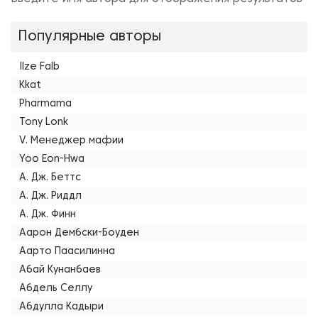
Популярные авторы
Ilze Falb
Kkat
Pharmama
Tony Lonk
V. Менеджер мафии
Yoo Eon-Hwa
А. Дж. Беттс
А. Дж. Риддл
А. Дж. Финн
Аарон Дембски-Боуден
Аарто Паасилинна
Абай Кунанбаев
Абдель Селлу
Абдулла Кадыри