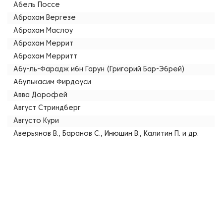
Абель Поссе
Абрахам Вергезе
Абрахам Маслоу
Абрахам Меррит
Абрахам Мерритт
Абу-ль-Фарадж ибн Гарун (Григорий Бар-Эбрей)
Абулькасим Фирдоуси
Авва Дорофей
Август Стриндберг
Августо Кури
Аверьянов В., Баранов С., Инюшин В., Калитин П. и др.