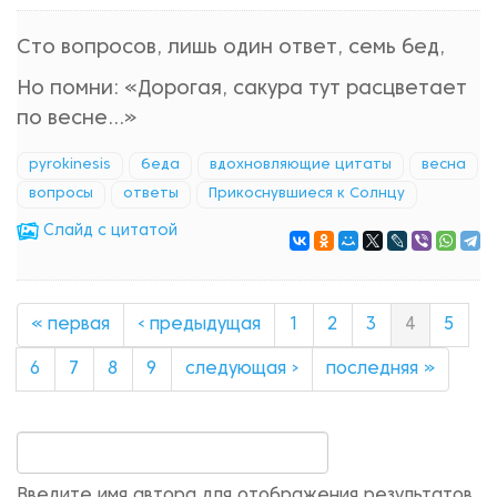
Сто вопросов, лишь один ответ, семь бед,
Но помни: «Дорогая, сакура тут расцветает
по весне...»
pyrokinesis
беда
вдохновляющие цитаты
весна
вопросы
ответы
Прикоснувшиеся к Солнцу
Cлайд с цитатой
« первая
‹ предыдущая
1
2
3
4
5
6
7
8
9
следующая ›
последняя »
Введите имя автора для отображения результатов