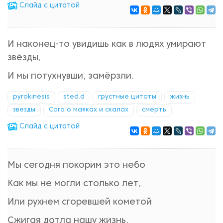
Cлайд с цитатой
И наконец-то увидишь как в людях умирают
звёзды,
И мы потухнувши, замёрзли.
pyrokinesis
sted.d
грустные цитаты
жизнь
звезды
Сага о маяках и скалах
смерть
Cлайд с цитатой
Мы сегодня покорим это небо
Как мы не могли столько лет,
Или рухнем сгоревшей кометой
Сжигая дотла нашу жизнь.