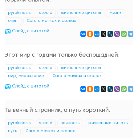
горьким опытом.
pyrokinesis
sted.d
жизненные цитаты
жизнь
опыт
Сага о маяках и скалах
Cлайд с цитатой
Этот мир с годами только беспощадней.
pyrokinesis
sted.d
жизненные цитаты
мир, мироздание
Сага о маяках и скалах
Cлайд с цитатой
Ты вечный странник, а путь короткий.
pyrokinesis
sted.d
вечность
жизненные цитаты
путь
Сага о маяках и скалах