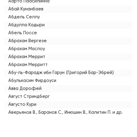
Аарто Паасилинна
Абай Кунанбаев
Абдель Селлу
Абдулла Кадыри
Абель Поссе
Абрахам Вергезе
Абрахам Маслоу
Абрахам Меррит
Абрахам Мерритт
Абу-ль-Фарадж ибн Гарун (Григорий Бар-Эбрей)
Абулькасим Фирдоуси
Авва Дорофей
Август Стриндберг
Августо Кури
Аверьянов В., Баранов С., Инюшин В., Калитин П. и др.