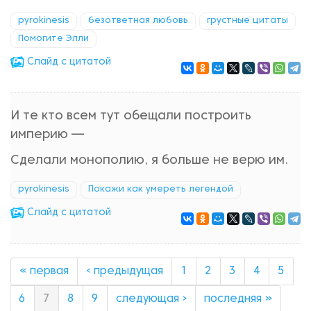
pyrokinesis
безответная любовь
грустные цитаты
Помогите Элли
Cлайд с цитатой
И те кто всем тут обещали построить
империю —
Сделали монополию, я больше не верю им.
pyrokinesis
Покажи как умереть легендой
Cлайд с цитатой
« первая
‹ предыдущая
1
2
3
4
5
6
7
8
9
следующая ›
последняя »