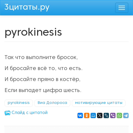
Перейти
Togg
к
navi
основному
содержанию
pyrokinesis
Так что выполните бросок,
И бросайте всё то, что есть.
И бросайте прямо в костёр,
Если выпадет цифра шесть.
pyrokinesis
Виа Долороса
мотивирующие цитаты
Cлайд с цитатой