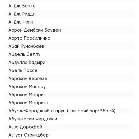
А. Дж. Беттс
А. Дж. Риддл
А. Дж. Финн
Аарон Дембски-Боуден
Аарто Паасилинна
Абай Кунанбаев
Абдель Селлу
Абдулла Кадыри
Абель Поссе
Абрахам Вергезе
Абрахам Маслоу
Абрахам Меррит
Абрахам Мерритт
Абу-ль-Фарадж ибн Гарун (Григорий Бар-Эбрей)
Абулькасим Фирдоуси
Авва Дорофей
Август Стриндберг