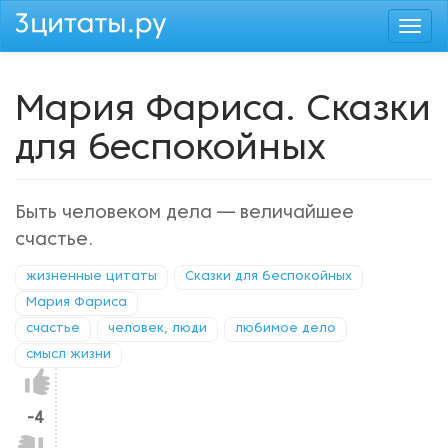
Перейти
Togg
к
navi
основному
содержанию
Мария Фариса. Сказки
для беспокойных
Быть человеком дела — величайшее
счастье.
жизненные цитаты
Сказки для беспокойных
Мария Фариса
счастье
человек, люди
любимое дело
смысл жизни
Нравится!
-4
Не