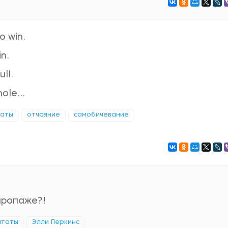
o win.
in.
ull.
ole...
таты
отчаяние
самобичевание
пропаже?!
итаты
Элли Перкинс