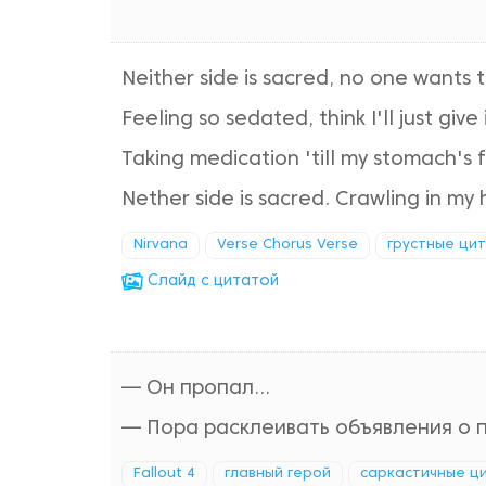
Neither side is sacred, no one wants t
Feeling so sedated, think I'll just give 
Taking medication 'till my stomach's f
Nether side is sacred. Crawling in my h
Nirvana
Verse Chorus Verse
грустные ци
Cлайд с цитатой
— Он пропал...
— Пора расклеивать объявления о 
Fallout 4
главный герой
саркастичные ц