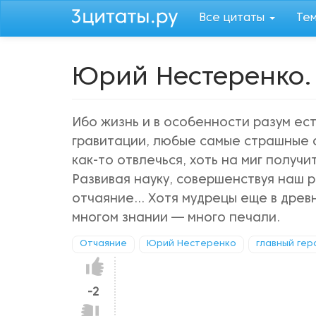
Перейти
Все цитаты
Те
к
основному
содержанию
Юрий Нестеренко.
Ибо жизнь и в особенности разум ест
гравитации, любые самые страшные 
как-то отвлечься, хоть на миг получ
Развивая науку, совершенствуя наш р
отчаяние... Хотя мудрецы еще в дре
многом знании — много печали.
Отчаяние
Юрий Нестеренко
главный гер
Нравится!
-2
Не