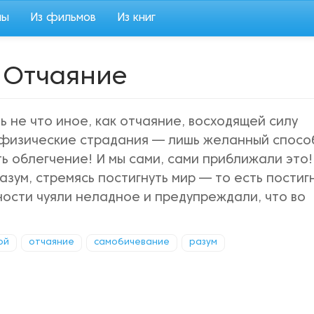
мы
Из фильмов
Из книг
 Отчаяние
ь не что иное, как отчаяние, восходящей силу
физические страдания — лишь желанный способ
ить облегчение! И мы сами, сами приближали это!
азум, стремясь постигнуть мир — то есть постиг
вности чуяли неладное и предупреждали, что во
ой
отчаяние
самобичевание
разум