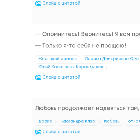
Cлайд с цитатой
— Опомнитесь! Вернитесь! Я вам пр
— Только я-то себя не прощаю!
Жестокий романс
Лариса Дмитриевна Огу
Юлий Капитоныч Карандышев
Cлайд с цитатой
Любовь продолжает надеяться там, 
Драко
Кассандра Клэр
любовь
отча
Cлайд с цитатой