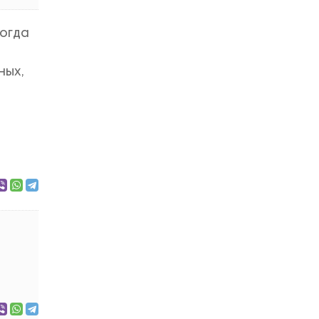
когда
ных,