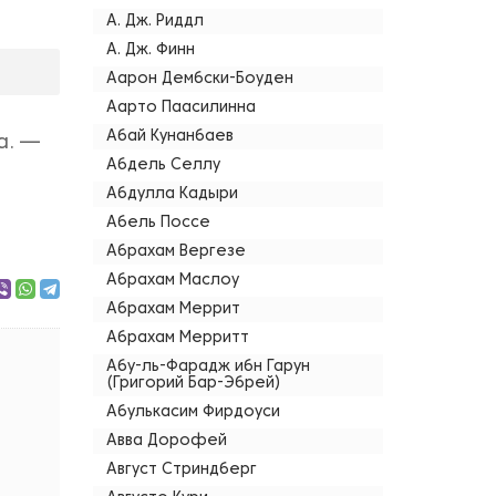
А. Дж. Риддл
А. Дж. Финн
Аарон Дембски-Боуден
Аарто Паасилинна
Абай Кунанбаев
а. —
Абдель Селлу
Абдулла Кадыри
Абель Поссе
Абрахам Вергезе
Абрахам Маслоу
Абрахам Меррит
Абрахам Мерритт
Абу-ль-Фарадж ибн Гарун
(Григорий Бар-Эбрей)
Абулькасим Фирдоуси
Авва Дорофей
Август Стриндберг