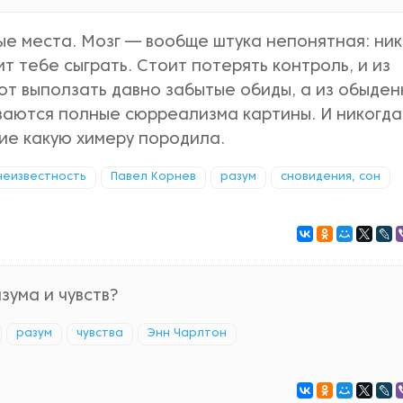
ые места. Мозг — вообще штука непонятная: ни
ит тебе сыграть. Стоит потерять контроль, и из
т выползать давно забытые обиды, а из обыден
ваются полные сюрреализма картины. И никогда
ие какую химеру породила.
неизвестность
Павел Корнев
разум
сновидения, сон
зума и чувств?
разум
чувства
Энн Чарлтон