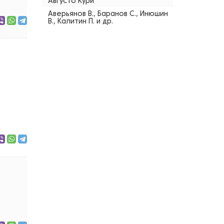
Августо Кури
Аверьянов В., Баранов С., Инюшин
В., Калитин П. и др.