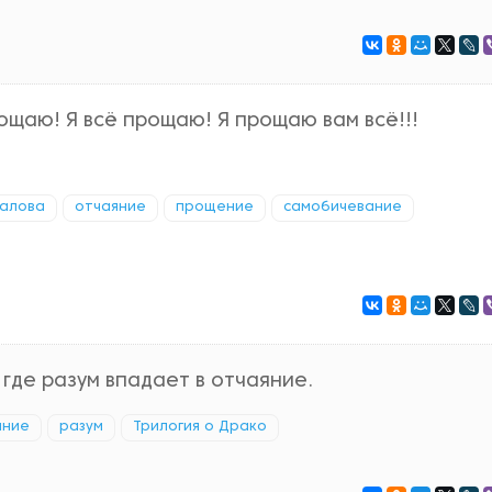
ощаю! Я всё прощаю! Я прощаю вам всё!!!
далова
отчаяние
прощение
самобичевание
где разум впадает в отчаяние.
яние
разум
Трилогия о Драко