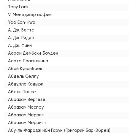
Tony Lonk
V. Менеджер мафии
Yoo Eon-Hwa
А. Дж. Беттс
А. Дж. Риддл
А. Дж. Финн
Аарон Дембски-Боуден
Аарто Паасилинна
Абай Кунанбаев
Абдель Селлу
Абдулла Кадыри
Абель Поссе
Абрахам Вергезе
Абрахам Маслоу
Абрахам Меррит
Абрахам Мерритт
Абу-ль-Фарадж ибн Гарун (Григорий Бар-Эбрей)