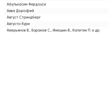
Абулькасим Фирдоуси
Авва Дорофей
Август Стриндберг
Августо Кури
Аверьянов В., Баранов С., Инюшин В., Калитин П. и др.