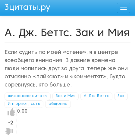
Перейти
Togg
к
navi
основному
содержанию
А. Дж. Беттс. Зак и Мия
Если судить по моей «стене», я в центре
всеобщего внимания. В давние времена
люди молились друг за друга, теперь же они
отчаянно «лайкают» и «комментят», будто
соревнуясь, кто больше.
жизненные цитаты
Зак и Мия
А. Дж. Беттс
Зак
Интернет, сеть
общение
Нравится!
0.00
-2
Не