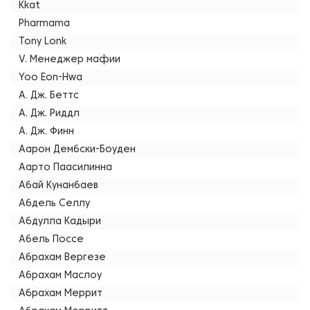
Kkat
Pharmama
Tony Lonk
V. Менеджер мафии
Yoo Eon-Hwa
А. Дж. Беттс
А. Дж. Риддл
А. Дж. Финн
Аарон Дембски-Боуден
Аарто Паасилинна
Абай Кунанбаев
Абдель Селлу
Абдулла Кадыри
Абель Поссе
Абрахам Вергезе
Абрахам Маслоу
Абрахам Меррит