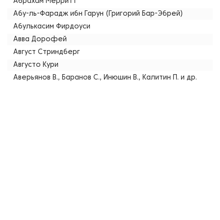
Абрахам Мерритт
Абу-ль-Фарадж ибн Гарун (Григорий Бар-Эбрей)
Абулькасим Фирдоуси
Авва Дорофей
Август Стриндберг
Августо Кури
Аверьянов В., Баранов С., Инюшин В., Калитин П. и др.