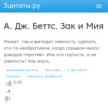
Перейти
Togg
к
navi
основному
содержанию
А. Дж. Беттс. Зак и Мия
Может, так и выглядит смелость: сделать
что-то необратимое, когда слишком много
доводов «против». Или это глупость, а не
смелость? Как знать.
жизненные цитаты
Зак и Мия
А. Дж. Беттс
глупость
смелость, храбрость
Нравится!
0.00
-9
Не
нравится!