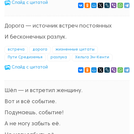
Cлайд с цитатой
Дорога — источник встреч постоянных
И бесконечных разлук.
встреча
дорога
жизненные цитаты
Пути Средиземья
разлука
Хельга Эн-Кенти
Cлайд с цитатой
Шёл — и встретил женщину.
Вот и всё событие.
Подумаешь, событие!
А не могу забыть её.