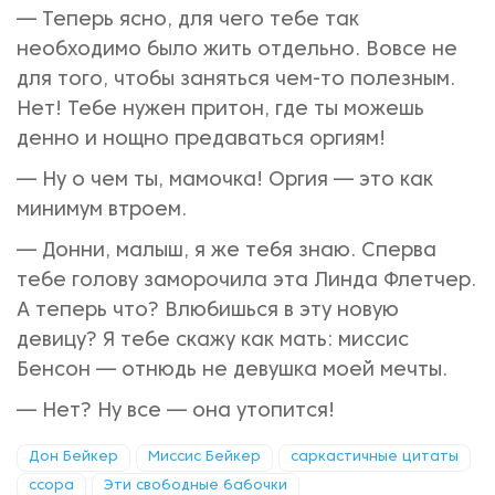
— Теперь ясно, для чего тебе так
необходимо было жить отдельно. Вовсе не
для того, чтобы заняться чем-то полезным.
Нет! Тебе нужен притон, где ты можешь
денно и нощно предаваться оргиям!
— Ну о чем ты, мамочка! Оргия — это как
минимум втроем.
— Донни, малыш, я же тебя знаю. Сперва
тебе голову заморочила эта Линда Флетчер.
А теперь что? Влюбишься в эту новую
девицу? Я тебе скажу как мать: миссис
Бенсон — отнюдь не девушка моей мечты.
— Нет? Ну все — она утопится!
Дон Бейкер
Миссис Бейкер
саркастичные цитаты
ссора
Эти свободные бабочки