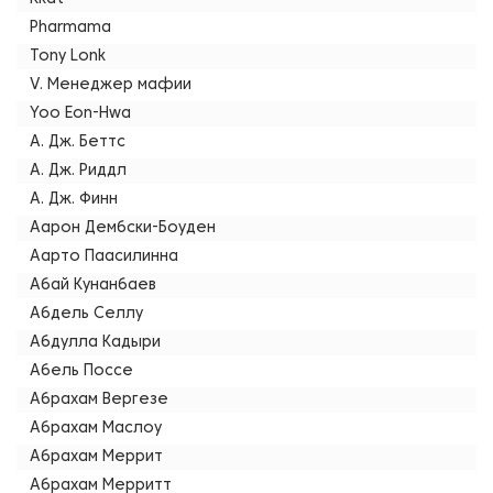
Pharmama
Tony Lonk
V. Менеджер мафии
Yoo Eon-Hwa
А. Дж. Беттс
А. Дж. Риддл
А. Дж. Финн
Аарон Дембски-Боуден
Аарто Паасилинна
Абай Кунанбаев
Абдель Селлу
Абдулла Кадыри
Абель Поссе
Абрахам Вергезе
Абрахам Маслоу
Абрахам Меррит
Абрахам Мерритт