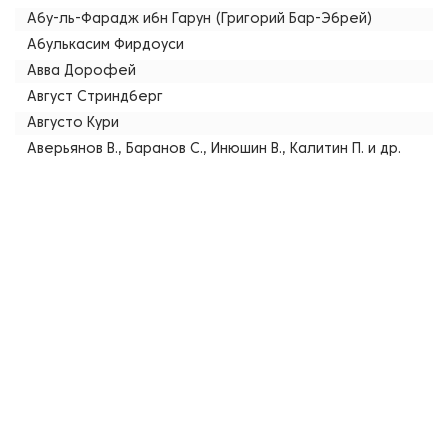
Абу-ль-Фарадж ибн Гарун (Григорий Бар-Эбрей)
Абулькасим Фирдоуси
Авва Дорофей
Август Стриндберг
Августо Кури
Аверьянов В., Баранов С., Инюшин В., Калитин П. и др.