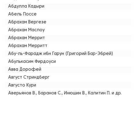
Абдулла Кадыри
Абель Поссе
Абрахам Вергезе
Абрахам Маслоу
Абрахам Меррит
Абрахам Мерритт
Абу-ль-Фарадж ибн Гарун (Григорий Бар-Эбрей)
Абулькасим Фирдоуси
Авва Дорофей
Август Стриндберг
Августо Кури
Аверьянов В., Баранов С., Инюшин В., Калитин П. и др.