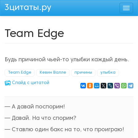
Перейти
Togg
к
navi
основному
содержанию
Team Edge
Будь причиной чьей-то улыбки каждый день.
Team Edge
Кевин Валле
причины
улыбка
Cлайд с цитатой
— А давай поспорим!
— Давай. На что спорим?
— Ставлю один бакс на то, что проиграю!