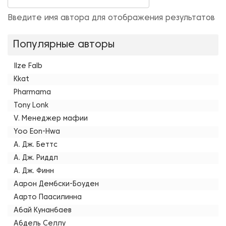
Введите имя автора для отображения результатов
Популярные авторы
Ilze Falb
Kkat
Pharmama
Tony Lonk
V. Менеджер мафии
Yoo Eon-Hwa
А. Дж. Беттс
А. Дж. Риддл
А. Дж. Финн
Аарон Дембски-Боуден
Аарто Паасилинна
Абай Кунанбаев
Абдель Селлу