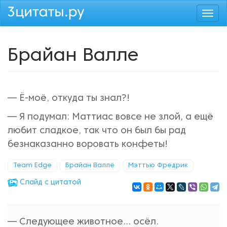
Перейти
Togg
к
navi
основному
содержанию
Брайан Валле
— Ё-моё, откуда ты знал?!
— Я подумал: Маттиас вовсе не злой, а ещё
любит сладкое, так что он был бы рад
безнаказанно воровать конфеты!
Team Edge
Брайан Валле
Мэттью Фредрик
Cлайд с цитатой
— Следующее животное... осёл.