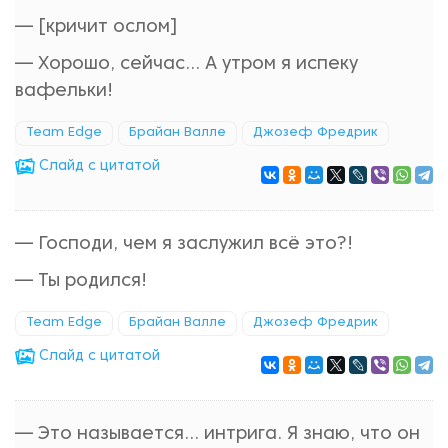
— [кричит ослом]
— Хорошо, сейчас... А утром я испеку
вафельки!
Team Edge
Брайан Валле
Джозеф Фредрик
Cлайд с цитатой
— Господи, чем я заслужил всё это?!
— Ты родился!
Team Edge
Брайан Валле
Джозеф Фредрик
Cлайд с цитатой
— Это называется... интрига. Я знаю, что он