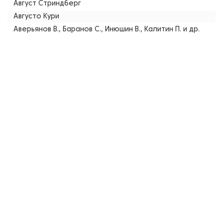
Август Стриндберг
Августо Кури
Аверьянов В., Баранов С., Инюшин В., Калитин П. и др.