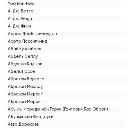
Yoo Eon-Hwa
А. Дж. Беттс
А. Дж. Риддл
А. Дж. Финн
Аарон Дембски-Боуден
Аарто Паасилинна
Абай Кунанбаев
Абдель Селлу
Абдулла Кадыри
Абель Поссе
Абрахам Вергезе
Абрахам Маслоу
Абрахам Меррит
Абрахам Мерритт
Абу-ль-Фарадж ибн Гарун (Григорий Бар-Эбрей)
Абулькасим Фирдоуси
Авва Дорофей