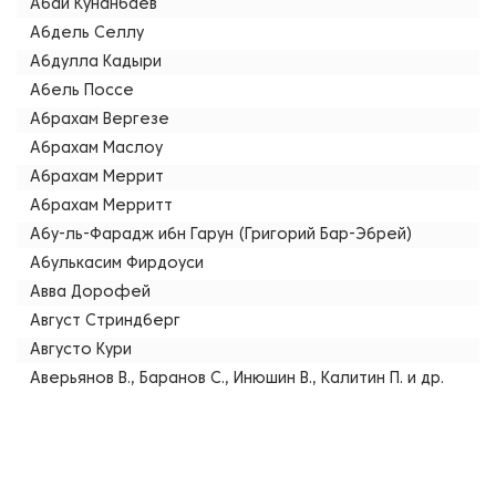
Абай Кунанбаев
Абдель Селлу
Абдулла Кадыри
Абель Поссе
Абрахам Вергезе
Абрахам Маслоу
Абрахам Меррит
Абрахам Мерритт
Абу-ль-Фарадж ибн Гарун (Григорий Бар-Эбрей)
Абулькасим Фирдоуси
Авва Дорофей
Август Стриндберг
Августо Кури
Аверьянов В., Баранов С., Инюшин В., Калитин П. и др.