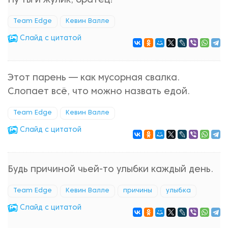
Ну ты и жулик, братец!
Team Edge
Кевин Валле
Cлайд с цитатой
Этот парень — как мусорная свалка.
Слопает всё, что можно назвать едой.
Team Edge
Кевин Валле
Cлайд с цитатой
Будь причиной чьей-то улыбки каждый день.
Team Edge
Кевин Валле
причины
улыбка
Cлайд с цитатой