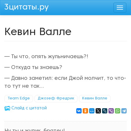
Перейти
Togg
к
navi
основному
содержанию
Кевин Валле
— Ты что, опять жульничаешь?!
— Откуда ты знаешь?
— Давно заметил: если Джой молчит, то что-
то тут не так...
Team Edge
Джозеф Фредрик
Кевин Валле
Cлайд с цитатой