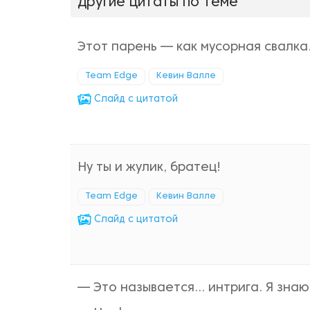
Другие цитаты по теме
Этот парень — как мусорная свалка.
Team Edge
Кевин Валле
Cлайд с цитатой
Ну ты и жулик, братец!
Team Edge
Кевин Валле
Cлайд с цитатой
— Это называется... интрига. Я знаю,