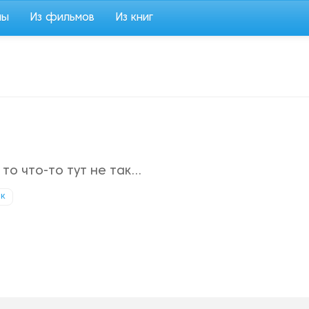
мы
Из фильмов
Из книг
о что-то тут не так...
к