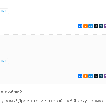
дрик
!
дрик
 не люблю?
драмы! Драмы такие отстойные! Я хочу только