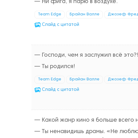
— Ни фига, я парю в воздухе.
Team Edge
Брайан Валле
Джозеф Фре
Cлайд с цитатой
— Господи, чем я заслужил всё это?
— Ты родился!
Team Edge
Брайан Валле
Джозеф Фре
Cлайд с цитатой
— Какой жанр кино я больше всего
— Ты ненавидишь драмы. «Не люблю 