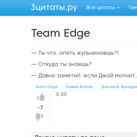
Перейти
Все цитаты
Те
к
основному
содержанию
Team Edge
— Ты что, опять жульничаешь?!
— Откуда ты знаешь?
— Давно заметил: если Джой молчит, т
Team Edge
Кевин Валле
Джозеф Фредри
0.00
Нравится!
-7
Не
нравится!