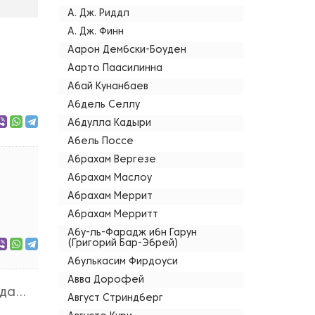
А. Дж. Риддл
А. Дж. Финн
Аарон Дембски-Боуден
Аарто Паасилинна
Абай Кунанбаев
Абдель Селлу
Абдулла Кадыри
Абель Поссе
Абрахам Вергезе
Абрахам Маслоу
Абрахам Меррит
Абрахам Мерритт
Абу-ль-Фарадж ибн Гарун
(Григорий Бар-Эбрей)
Абулькасим Фирдоуси
Авва Дорофей
а...
Август Стриндберг