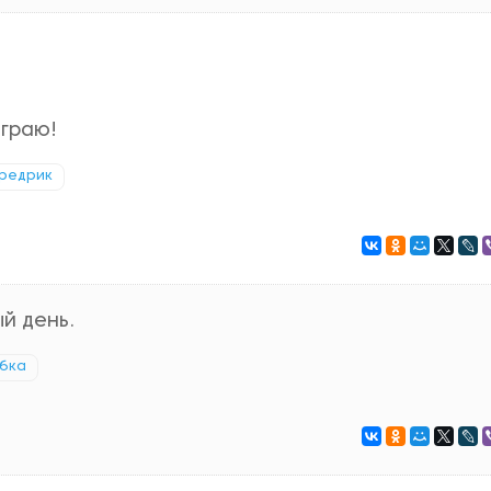
играю!
редрик
й день.
бка