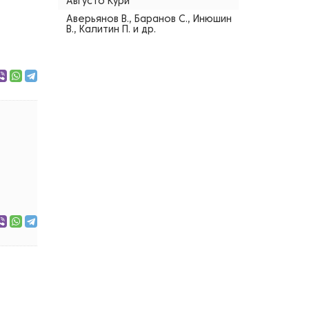
Августо Кури
Аверьянов В., Баранов С., Инюшин
В., Калитин П. и др.