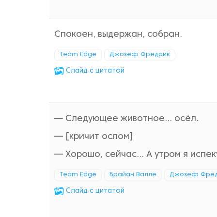
Спокоен, выдержан, собран.
Team Edge
Джозеф Фредрик
Cлайд с цитатой
— Следующее животное... осёл.
— [кричит ослом]
— Хорошо, сейчас... А утром я испе
Team Edge
Брайан Валле
Джозеф Фре
Cлайд с цитатой