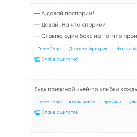
— А давай поспорим!
— Давай. На что спорим?
— Ставлю один бакс на то, что про
Team Edge
Джозеф Фредрик
Мэттью Ф
Cлайд с цитатой
Будь причиной чьей-то улыбки кажды
Team Edge
Кевин Валле
причины
улы
Cлайд с цитатой