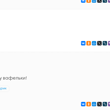
ку вафельки!
дрик