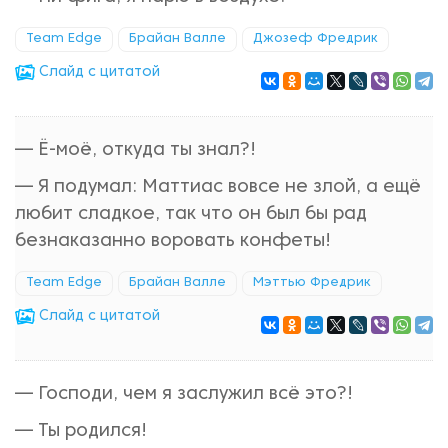
Team Edge
Брайан Валле
Джозеф Фредрик
Cлайд с цитатой
— Ё-моё, откуда ты знал?!
— Я подумал: Маттиас вовсе не злой, а ещё
любит сладкое, так что он был бы рад
безнаказанно воровать конфеты!
Team Edge
Брайан Валле
Мэттью Фредрик
Cлайд с цитатой
— Господи, чем я заслужил всё это?!
— Ты родился!