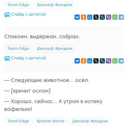
Team Edge
Джозеф Фредрик
Cлайд с цитатой
Спокоен, выдержан, собран.
Team Edge
Джозеф Фредрик
Cлайд с цитатой
— Следующее животное... осёл.
— [кричит ослом]
— Хорошо, сейчас... А утром я испеку
вафельки!
Team Edge
Брайан Валле
Джозеф Фредрик