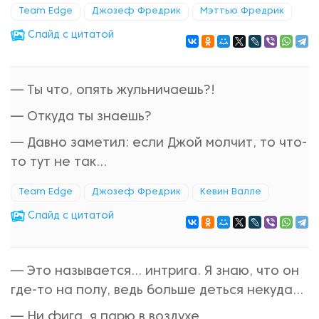
Team Edge
Джозеф Фредрик
Мэттью Фредрик
Cлайд с цитатой
— Ты что, опять жульничаешь?!
— Откуда ты знаешь?
— Давно заметил: если Джой молчит, то что-
то тут не так...
Team Edge
Джозеф Фредрик
Кевин Валле
Cлайд с цитатой
— Это называется... интрига. Я знаю, что он
где-то на полу, ведь больше деться некуда...
— Ни фига, я парю в воздухе.