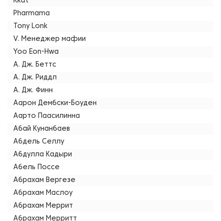
Kkat
Pharmama
Tony Lonk
V. Менеджер мафии
Yoo Eon-Hwa
А. Дж. Беттс
А. Дж. Риддл
А. Дж. Финн
Аарон Дембски-Боуден
Аарто Паасилинна
Абай Кунанбаев
Абдель Селлу
Абдулла Кадыри
Абель Поссе
Абрахам Вергезе
Абрахам Маслоу
Абрахам Меррит
Абрахам Мерритт