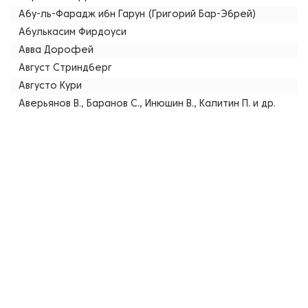
Абу-ль-Фарадж ибн Гарун (Григорий Бар-Эбрей)
Абулькасим Фирдоуси
Авва Дорофей
Август Стриндберг
Августо Кури
Аверьянов В., Баранов С., Инюшин В., Калитин П. и др.