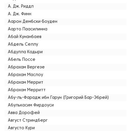
А. Дж. Риддл
А. Дж. Финн
Аарон Дембски-Боуден
Аарто Паасилинна
Абай Кунанбаев
Абдель Селлу
Абдулла Кадыри
Абель Поссе
Абрахам Вергезе
Абрахам Маслоу
Абрахам Меррит
Абрахам Мерритт
Абу-ль-Фарадж ибн Гарун (Григорий Бар-Эбрей)
Абулькасим Фирдоуси
Авва Дорофей
Август Стриндберг
Августо Кури