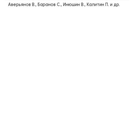
Аверьянов В., Баранов С., Инюшин В., Калитин П. и др.