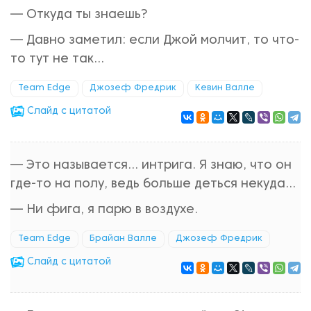
— Откуда ты знаешь?
— Давно заметил: если Джой молчит, то что-
то тут не так...
Team Edge
Джозеф Фредрик
Кевин Валле
Cлайд с цитатой
— Это называется... интрига. Я знаю, что он
где-то на полу, ведь больше деться некуда...
— Ни фига, я парю в воздухе.
Team Edge
Брайан Валле
Джозеф Фредрик
Cлайд с цитатой