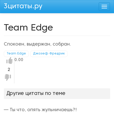
Перейти
Togg
к
navi
основному
содержанию
Team Edge
Спокоен, выдержан, собран.
Team Edge
Джозеф Фредрик
Нравится!
0.00
2
Не
нравится!
Другие цитаты по теме
— Ты что, опять жульничаешь?!