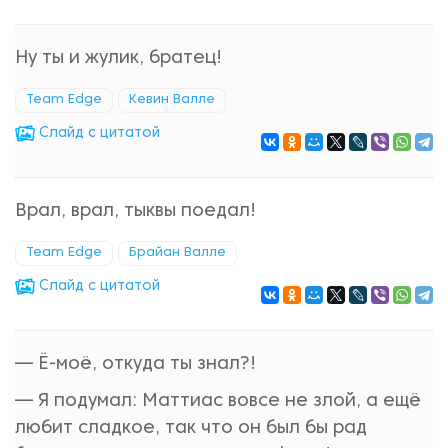
Ну ты и жулик, братец!
Team Edge
Кевин Валле
Cлайд с цитатой
Врал, врал, тыквы поедал!
Team Edge
Брайан Валле
Cлайд с цитатой
— Ё-моё, откуда ты знал?!
— Я подумал: Маттиас вовсе не злой, а ещё
любит сладкое, так что он был бы рад