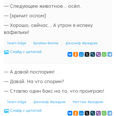
— Следующее животное... осёл.
— [кричит ослом]
— Хорошо, сейчас... А утром я испеку
вафельки!
Team Edge
Брайан Валле
Джозеф Фредрик
Cлайд с цитатой
— А давай поспорим!
— Давай. На что спорим?
— Ставлю один бакс на то, что проиграю!
Team Edge
Джозеф Фредрик
Мэттью Фредрик
Cлайд с цитатой