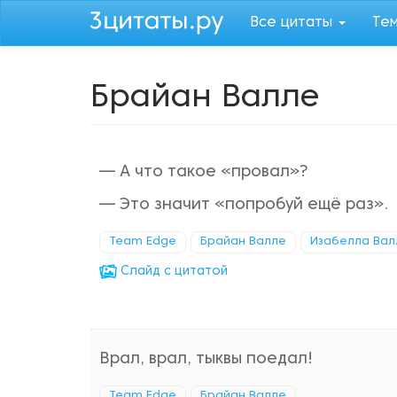
Перейти
Все цитаты
Те
к
основному
содержанию
Брайан Валле
— А что такое «провал»?
— Это значит «попробуй ещё раз».
Team Edge
Брайан Валле
Изабелла Вал
Cлайд с цитатой
Врал, врал, тыквы поедал!
Team Edge
Брайан Валле