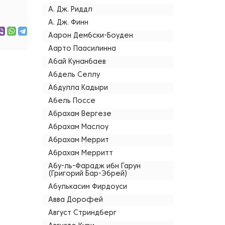
А. Дж. Риддл
А. Дж. Финн
Аарон Дембски-Боуден
Аарто Паасилинна
Абай Кунанбаев
Абдель Селлу
Абдулла Кадыри
Абель Поссе
Абрахам Вергезе
Абрахам Маслоу
Абрахам Меррит
Абрахам Мерритт
Абу-ль-Фарадж ибн Гарун
(Григорий Бар-Эбрей)
Абулькасим Фирдоуси
Авва Дорофей
Август Стриндберг