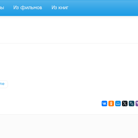
мы
Из фильмов
Из книг
ле