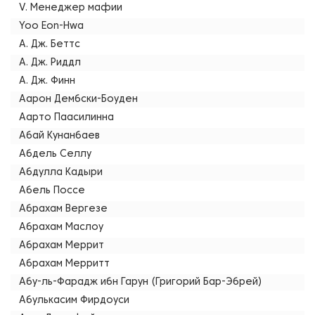
V. Менеджер мафии
Yoo Eon-Hwa
А. Дж. Беттс
А. Дж. Риддл
А. Дж. Финн
Аарон Дембски-Боуден
Аарто Паасилинна
Абай Кунанбаев
Абдель Селлу
Абдулла Кадыри
Абель Поссе
Абрахам Вергезе
Абрахам Маслоу
Абрахам Меррит
Абрахам Мерритт
Абу-ль-Фарадж ибн Гарун (Григорий Бар-Эбрей)
Абулькасим Фирдоуси