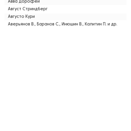
Авва Дорофей
Август Стриндберг
Августо Кури
Аверьянов В., Баранов С., Инюшин В., Калитин П. и др.