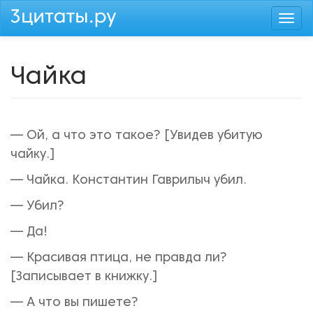
Перейти
Togg
к
navi
основному
содержанию
Чайка
— Ой, а что это такое? [Увидев убитую
чайку.]
— Чайка. Константин Гаврилыч убил.
— Убил?
— Да!
— Красивая птица, не правда ли?
[Записывает в книжку.]
— А что вы пишете?