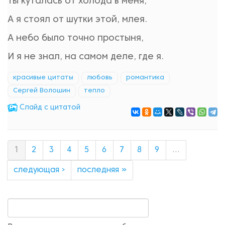
Ты куталась от холода в меня,
А я стоял от шутки этой, млея.
А небо было точно простыня,
И я не знал, на самом деле, где я.
красивые цитаты
любовь
романтика
Сергей Волошин
тепло
Cлайд с цитатой
1
2
3
4
5
6
7
8
9
…
следующая ›
последняя »