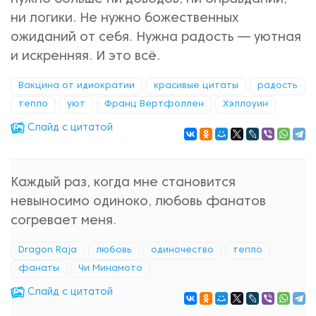
ни логики. Не нужно божественных
ожиданий от себя. Нужна радость — уютная
и искренняя. И это всё.
Вакцина от идиократии
красивые цитаты
радость
тепло
уют
Франц Вертфоллен
Хэллоуин
Cлайд с цитатой
Каждый раз, когда мне становится
невыносимо одиноко, любовь фанатов
согревает меня.
Dragon Raja
любовь
одиночество
тепло
фанаты
Чи Минамото
Cлайд с цитатой