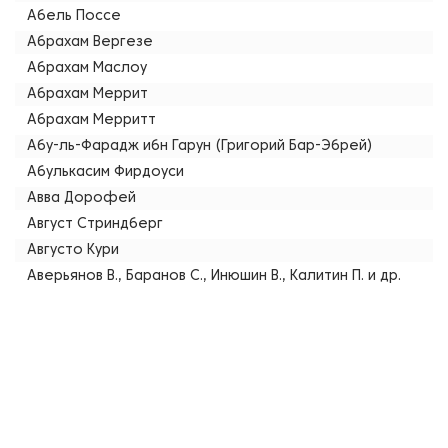
Абель Поссе
Абрахам Вергезе
Абрахам Маслоу
Абрахам Меррит
Абрахам Мерритт
Абу-ль-Фарадж ибн Гарун (Григорий Бар-Эбрей)
Абулькасим Фирдоуси
Авва Дорофей
Август Стриндберг
Августо Кури
Аверьянов В., Баранов С., Инюшин В., Калитин П. и др.