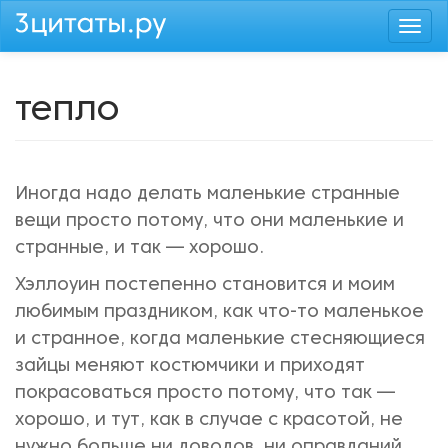
Перейти
Togg
к
navi
основному
содержанию
тепло
Иногда надо делать маленькие странные
вещи просто потому, что они маленькие и
странные, и так — хорошо.
Хэллоуин постепенно становится и моим
любимым праздником, как что-то маленькое
и странное, когда маленькие стесняющиеся
зайцы меняют костюмчики и приходят
покрасоваться просто потому, что так —
хорошо, и тут, как в случае с красотой, не
нужно больше ни доводов, ни оправданий,