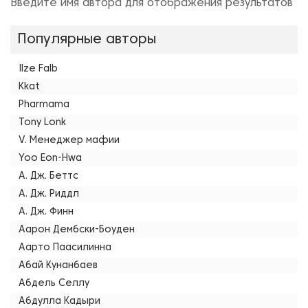
Введите имя автора для отображения результатов
Популярные авторы
Ilze Falb
Kkat
Pharmama
Tony Lonk
V. Менеджер мафии
Yoo Eon-Hwa
А. Дж. Беттс
А. Дж. Риддл
А. Дж. Финн
Аарон Дембски-Боуден
Аарто Паасилинна
Абай Кунанбаев
Абдель Селлу
Абдулла Кадыри