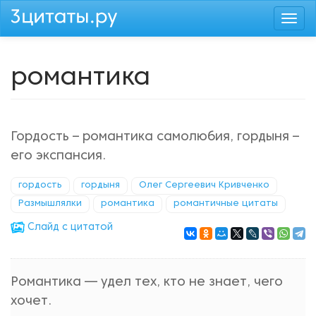
Перейти
Togg
к
navi
основному
содержанию
романтика
Гордость – романтика самолюбия, гордыня –
его экспансия.
гордость
гордыня
Олег Сергеевич Кривченко
Размышлялки
романтика
романтичные цитаты
Cлайд с цитатой
Романтика — удел тех, кто не знает, чего
хочет.