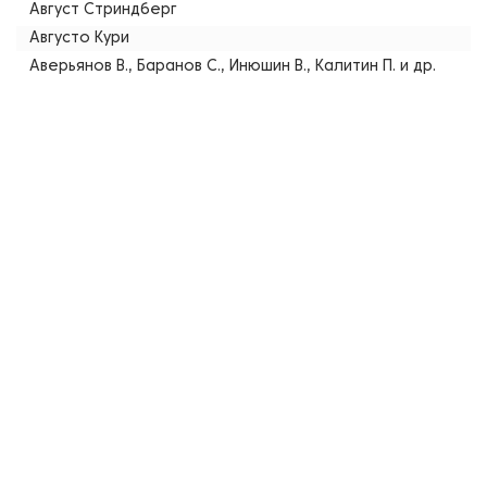
Август Стриндберг
Августо Кури
Аверьянов В., Баранов С., Инюшин В., Калитин П. и др.