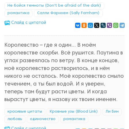
Не бойся темноты (Don't be afraid of the dark)
романтика
Салли Фарнхем (Sally Farnham)
Cлайд с цитатой
Королевство – где я один… В моём
королевстве скорби. Всё рушится. Паутина в
углах развеялась по ветру. В конце концов,
моё королевство растворилось, и в нём
никого не осталось. Моё королевство смыло
течением, а ты был водой. И я уверен,
теперь там будут расти цветы. И когда
вырастут цветы, я назову их твоим именем.
красивые цитаты
Кровные узы (Blood Link)
Ли Бин
любовь
одиночество
романтика
Cлайд с цитатой