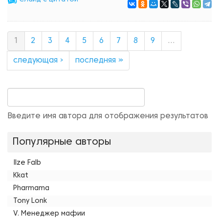
1
2
3
4
5
6
7
8
9
…
следующая ›
последняя »
Введите имя автора для отображения результатов
Популярные авторы
Ilze Falb
Kkat
Pharmama
Tony Lonk
V. Менеджер мафии