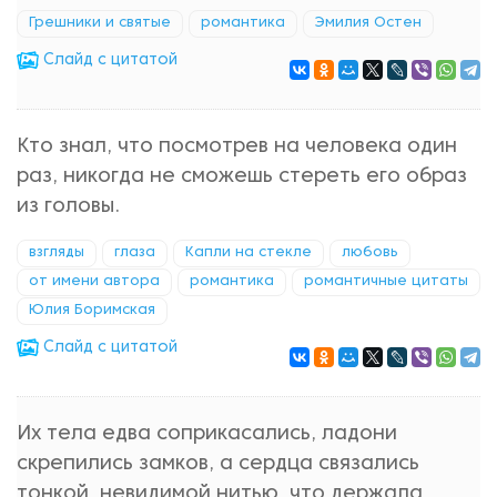
Грешники и святые
романтика
Эмилия Остен
Cлайд с цитатой
Кто знал, что посмотрев на человека один
раз, никогда не сможешь стереть его образ
из головы.
взгляды
глаза
Капли на стекле
любовь
от имени автора
романтика
романтичные цитаты
Юлия Боримская
Cлайд с цитатой
Их тела едва соприкасались, ладони
скрепились замков, а сердца связались
тонкой, невидимой нитью, что держала