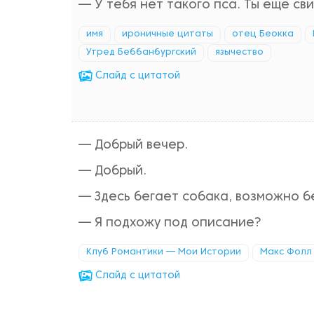
— У тебя нет такого пса. Ты еще св
имя
ироничные цитаты
отец Беокка
Утред Беббанбургский
язычество
Cлайд с цитатой
— Добрый вечер.
— Добрый.
— Здесь бегает собака, возможно б
— Я подхожу под описание?
Клуб Романтики — Мои Истории
Макс Фолл
Cлайд с цитатой