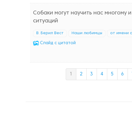
Собаки могут научить нас многому 
ситуаций
В. Берил Вест
Наши любимцы
от имени 
Cлайд с цитатой
1
2
3
4
5
6