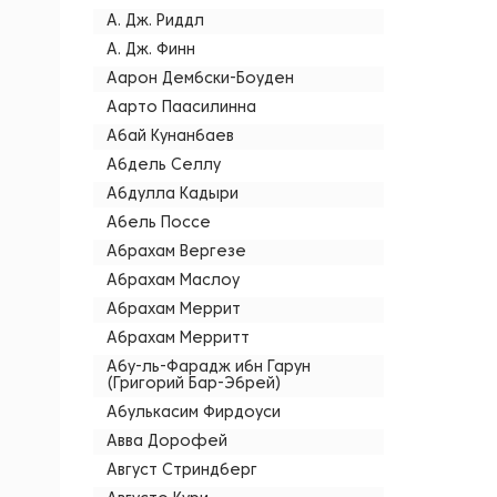
А. Дж. Риддл
А. Дж. Финн
Аарон Дембски-Боуден
Аарто Паасилинна
Абай Кунанбаев
Абдель Селлу
Абдулла Кадыри
Абель Поссе
Абрахам Вергезе
Абрахам Маслоу
Абрахам Меррит
Абрахам Мерритт
Абу-ль-Фарадж ибн Гарун
(Григорий Бар-Эбрей)
Абулькасим Фирдоуси
Авва Дорофей
Август Стриндберг