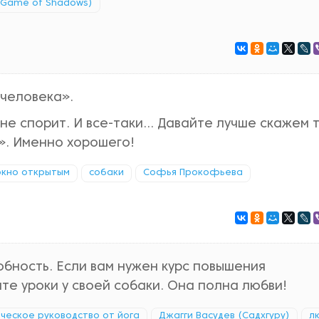
A Game of Shadows)
 человека».
 не спорит. И все-таки… Давайте лучше скажем т
». Именно хорошего!
окно открытым
собаки
Софья Прокофьева
обность. Если вам нужен курс повышения
те уроки у своей собаки. Она полна любви!
ическое руководство от йога
Джагги Васудев (Садхгуру)
л