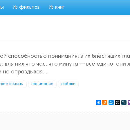
мы
Из фильмов
Из книг
ой способностью понимания, в их блестящих гл
 для них что час, что минута — всё едино, они 
 и не оправдывая…
ские ведьмы
понимание
собаки