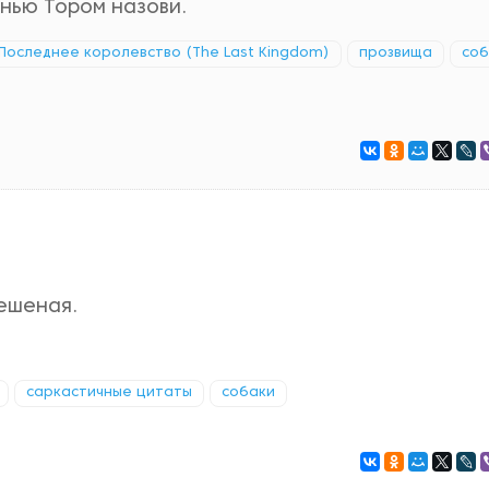
инью Тором назови.
Последнее королевство (The Last Kingdom)
прозвища
соб
ешеная.
саркастичные цитаты
собаки