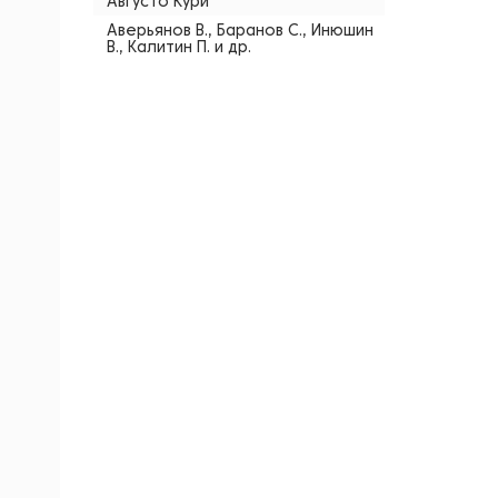
Августо Кури
Аверьянов В., Баранов С., Инюшин
В., Калитин П. и др.