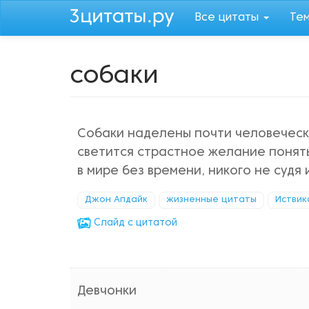
Перейти
Все цитаты
Те
к
основному
содержанию
собаки
Собаки наделены почти человеческ
светится страстное желание понять;
в мире без времени, никого не судя
Джон Апдайк
жизненные цитаты
Иствик
Cлайд с цитатой
Девчонки