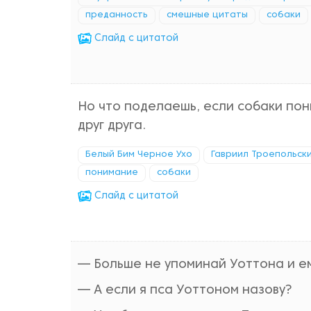
преданность
смешные цитаты
собаки
Cлайд с цитатой
Но что поделаешь, если собаки пон
друг друга.
Белый Бим Черное Ухо
Гавриил Троепольск
понимание
собаки
Cлайд с цитатой
— Больше не упоминай Уоттона и е
— А если я пса Уоттоном назову?