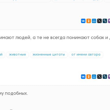
имают людей, а те не всегда понимают собак и
ий
животные
жизненные цитаты
от имени автора
му подобных.