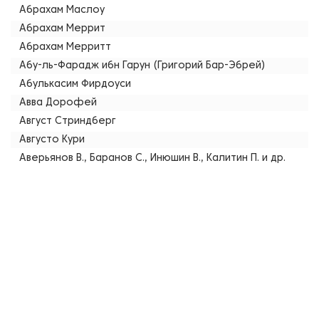
Абрахам Маслоу
Абрахам Меррит
Абрахам Мерритт
Абу-ль-Фарадж ибн Гарун (Григорий Бар-Эбрей)
Абулькасим Фирдоуси
Авва Дорофей
Август Стриндберг
Августо Кури
Аверьянов В., Баранов С., Инюшин В., Калитин П. и др.