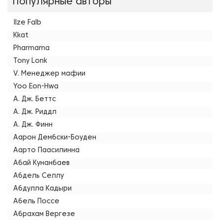
Популярные авторы
Ilze Falb
Kkat
Pharmama
Tony Lonk
V. Менеджер мафии
Yoo Eon-Hwa
А. Дж. Беттс
А. Дж. Риддл
А. Дж. Финн
Аарон Дембски-Боуден
Аарто Паасилинна
Абай Кунанбаев
Абдель Селлу
Абдулла Кадыри
Абель Поссе
Абрахам Вергезе