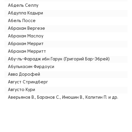
Абдель Селлу
Абдулла Кадыри
Абель Поссе
Абрахам Вергезе
Абрахам Маслоу
Абрахам Меррит
Абрахам Мерритт
Абу-ль-Фарадж ибн Гарун (Григорий Бар-Эбрей)
Абулькасим Фирдоуси
Авва Дорофей
Август Стриндберг
Августо Кури
Аверьянов В., Баранов С., Инюшин В., Калитин П. и др.