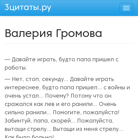
Перейти
Togg
к
navi
основному
содержанию
Валерия Громова
— Давайте играть, будто папа пришел с
работы.
— Нет, стоп, секунду... Давайте играть
интереснее, будто папа пришел... с войны и
очень устал... Почему? Потому что он
сражался как лев и его ранили... Очень
сильно ранили... Помогите, пожалуйста!
Забинтуй, папа, скорей... Пожалуйста,
вытащи стрелу... Вытащи из меня стрелу...
Как было больно!