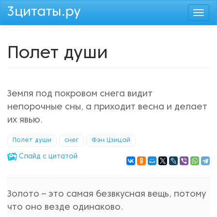
Перейти
Togg
к
navi
основному
содержанию
Полет души
Земля под покровом снега видит
непорочные сны, а приходит весна и делает
их явью.
Полет души
снег
Фэн Цзицай
Cлайд с цитатой
Золото – это самая безвкусная вещь, потому
что оно везде одинаково.