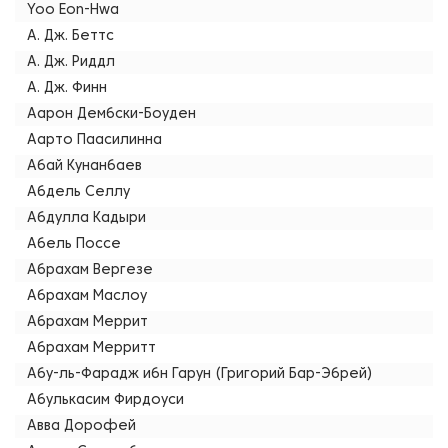
Yoo Eon-Hwa
А. Дж. Беттс
А. Дж. Риддл
А. Дж. Финн
Аарон Дембски-Боуден
Аарто Паасилинна
Абай Кунанбаев
Абдель Селлу
Абдулла Кадыри
Абель Поссе
Абрахам Вергезе
Абрахам Маслоу
Абрахам Меррит
Абрахам Мерритт
Абу-ль-Фарадж ибн Гарун (Григорий Бар-Эбрей)
Абулькасим Фирдоуси
Авва Дорофей