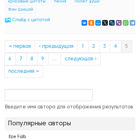
красивые цитаты
песня
Полет души
Фэн Цзицай
Cлайд с цитатой
« первая
‹ предыдущая
1
2
3
4
5
6
7
8
9
…
следующая ›
последняя »
Введите имя автора для отображения результатов
Популярные авторы
Ilze Falb