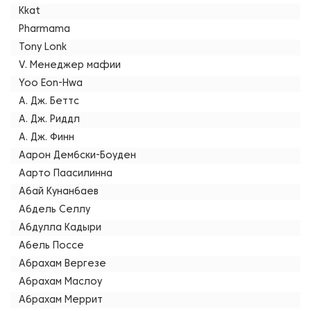
Kkat
Pharmama
Tony Lonk
V. Менеджер мафии
Yoo Eon-Hwa
А. Дж. Беттс
А. Дж. Риддл
А. Дж. Финн
Аарон Дембски-Боуден
Аарто Паасилинна
Абай Кунанбаев
Абдель Селлу
Абдулла Кадыри
Абель Поссе
Абрахам Вергезе
Абрахам Маслоу
Абрахам Меррит