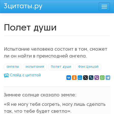
Перейти
Togg
к
navi
основному
содержанию
Полет души
Испытание человека состоит в том, сможет
ли он найти в преисподней ангела.
ангелы
испытания
Полет души
Фэн Цзицай
Cлайд с цитатой
Зимнее солнце сказало земле:
«Я не могу тебя согреть, могу лишь сделать
так, что тебе будет светло».