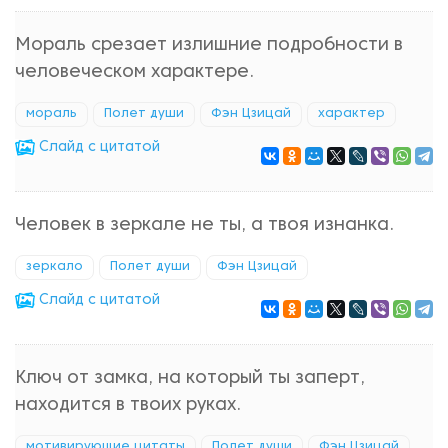
Мораль срезает излишние подробности в
человеческом характере.
мораль
Полет души
Фэн Цзицай
характер
Cлайд с цитатой
Человек в зеркале не ты, а твоя изнанка.
зеркало
Полет души
Фэн Цзицай
Cлайд с цитатой
Ключ от замка, на который ты заперт,
находится в твоих руках.
мотивирующие цитаты
Полет души
Фэн Цзицай