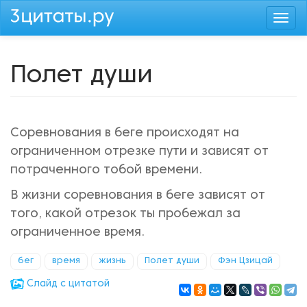
Перейти
Togg
к
navi
основному
содержанию
Полет души
Соревнования в беге происходят на
ограниченном отрезке пути и зависят от
потраченного тобой времени.
В жизни соревнования в беге зависят от
того, какой отрезок ты пробежал за
ограниченное время.
бег
время
жизнь
Полет души
Фэн Цзицай
Cлайд с цитатой