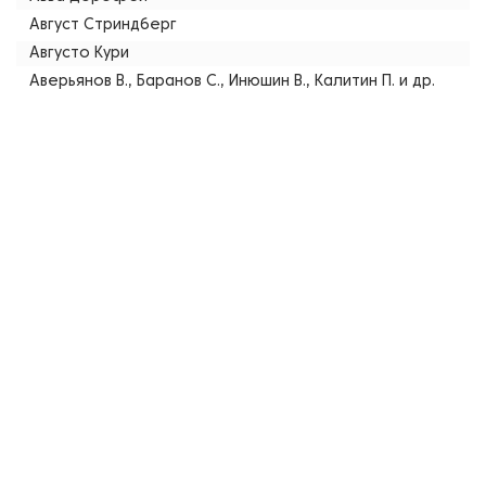
Август Стриндберг
Августо Кури
Аверьянов В., Баранов С., Инюшин В., Калитин П. и др.