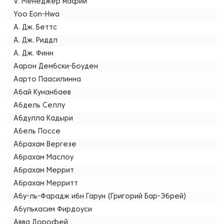
V. Менеджер мафии
Yoo Eon-Hwa
А. Дж. Беттс
А. Дж. Риддл
А. Дж. Финн
Аарон Дембски-Боуден
Аарто Паасилинна
Абай Кунанбаев
Абдель Селлу
Абдулла Кадыри
Абель Поссе
Абрахам Вергезе
Абрахам Маслоу
Абрахам Меррит
Абрахам Мерритт
Абу-ль-Фарадж ибн Гарун (Григорий Бар-Эбрей)
Абулькасим Фирдоуси
Авва Дорофей