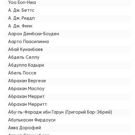
Yoo Eon-Hwa
А. Дж. Беттс
А. Дж. Риддл
А. Дж. Финн
Аарон Дембски-Боуден
Аарто Паасилинна
Абай Кунанбаев
Абдель Селлу
Абдулла Кадыри
Абель Поссе
Абрахам Вергезе
Абрахам Маслоу
Абрахам Меррит
Абрахам Мерритт
Абу-ль-Фарадж ибн Гарун (Григорий Бар-Эбрей)
Абулькасим Фирдоуси
Авва Дорофей