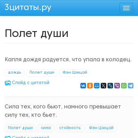
Перейти
Togg
к
navi
основному
содержанию
Полет души
Капля дождя радуется, что упала в колодец.
дождь
Полет души
Фэн Цзицай
Cлайд с цитатой
Сила тех, кого бьют, намного превышает
силу тех, кто бьет.
Полет души
сила
стойкость
Фэн Цзицай