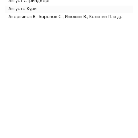
Август Стриндберг
Августо Кури
Аверьянов В., Баранов С., Инюшин В., Калитин П. и др.