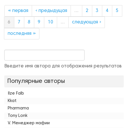
« первая
‹ предыдущая
…
2
3
4
5
6
7
8
9
10
…
следующая ›
последняя »
Введите имя автора для отображения результатов
Популярные авторы
Ilze Falb
Kkat
Pharmama
Tony Lonk
V. Менеджер мафии