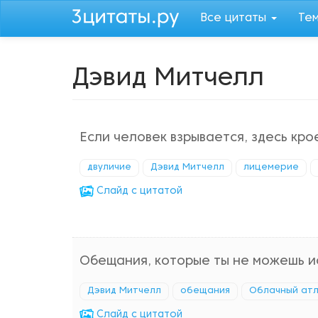
Перейти
Все цитаты
Те
к
основному
содержанию
Дэвид Митчелл
Если человек взрывается, здесь кро
двуличие
Дэвид Митчелл
лицемерие
Cлайд с цитатой
Обещания, которые ты не можешь ис
Дэвид Митчелл
обещания
Облачный ат
Cлайд с цитатой