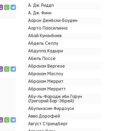
А. Дж. Риддл
А. Дж. Финн
Аарон Дембски-Боуден
Аарто Паасилинна
Абай Кунанбаев
Абдель Селлу
Абдулла Кадыри
Абель Поссе
Абрахам Вергезе
Абрахам Маслоу
Абрахам Меррит
Абрахам Мерритт
Абу-ль-Фарадж ибн Гарун
(Григорий Бар-Эбрей)
Абулькасим Фирдоуси
Авва Дорофей
Август Стриндберг