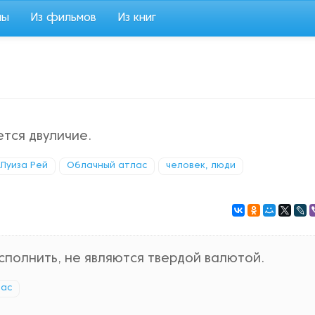
мы
Из фильмов
Из книг
ется двуличие.
Луиза Рей
Облачный атлас
человек, люди
полнить, не являются твердой валютой.
лас