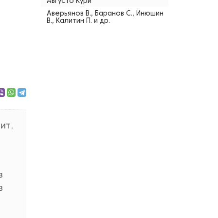
Августо Кури
Аверьянов В., Баранов С., Инюшин
В., Калитин П. и др.
ит,
з
в