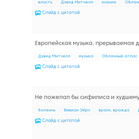
власть
Дэвид Митчелл
знание
Облач
Cлайд с цитатой
Европейская музыка, прерываемая д
Дэвид Митчелл
музыка
Облачный атлас
Cлайд с цитатой
Не пожелал бы сифилиса и худшему и
болезнь
Вивиан Эйрс
враги, вражда
Cлайд с цитатой