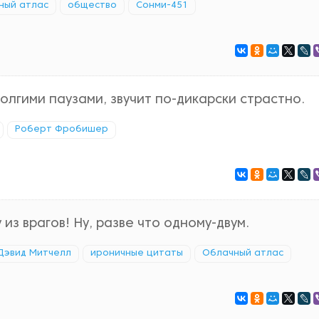
ный атлас
общество
Сонми-451
олгими паузами, звучит по-дикарски страстно.
Роберт Фробишер
з врагов! Ну, разве что одному-двум.
Дэвид Митчелл
ироничные цитаты
Облачный атлас