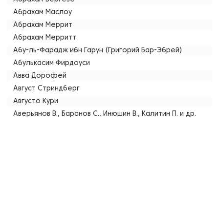
Абрахам Маслоу
Абрахам Меррит
Абрахам Мерритт
Абу-ль-Фарадж ибн Гарун (Григорий Бар-Эбрей)
Абулькасим Фирдоуси
Авва Дорофей
Август Стриндберг
Августо Кури
Аверьянов В., Баранов С., Инюшин В., Калитин П. и др.