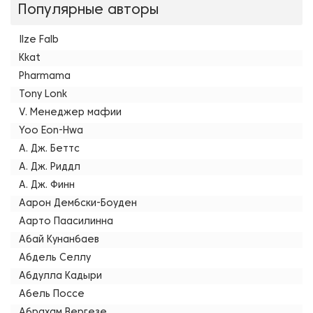
Популярные авторы
Ilze Falb
Kkat
Pharmama
Tony Lonk
V. Менеджер мафии
Yoo Eon-Hwa
А. Дж. Беттс
А. Дж. Риддл
А. Дж. Финн
Аарон Дембски-Боуден
Аарто Паасилинна
Абай Кунанбаев
Абдель Селлу
Абдулла Кадыри
Абель Поссе
Абрахам Вергезе