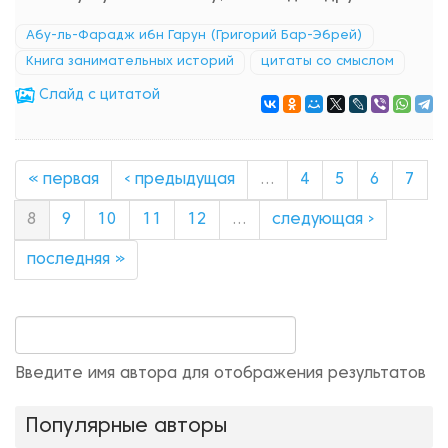
Абу-ль-Фарадж ибн Гарун (Григорий Бар-Эбрей)
Книга занимательных историй
цитаты со смыслом
Cлайд с цитатой
« первая
‹ предыдущая
…
4
5
6
7
8
9
10
11
12
…
следующая ›
последняя »
Введите имя автора для отображения результатов
Популярные авторы