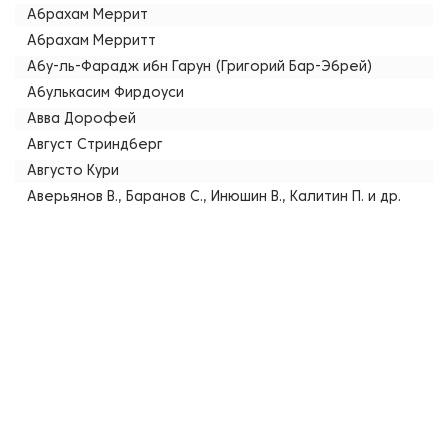
Абрахам Меррит
Абрахам Мерритт
Абу-ль-Фарадж ибн Гарун (Григорий Бар-Эбрей)
Абулькасим Фирдоуси
Авва Дорофей
Август Стриндберг
Августо Кури
Аверьянов В., Баранов С., Инюшин В., Калитин П. и др.