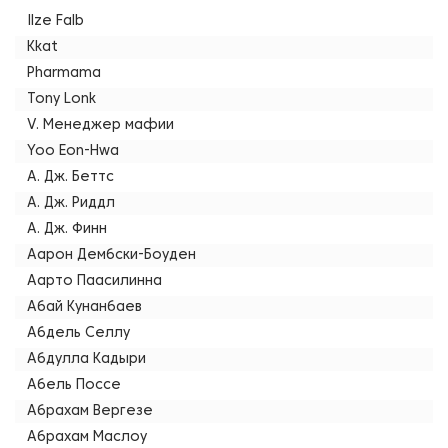
Ilze Falb
Kkat
Pharmama
Tony Lonk
V. Менеджер мафии
Yoo Eon-Hwa
А. Дж. Беттс
А. Дж. Риддл
А. Дж. Финн
Аарон Дембски-Боуден
Аарто Паасилинна
Абай Кунанбаев
Абдель Селлу
Абдулла Кадыри
Абель Поссе
Абрахам Вергезе
Абрахам Маслоу